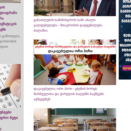
ტის
 დიაგრამა
რა
განათლების სამინისტროს სამი ახალი
თემატიკის
ვალდებულება - მთავრობის დადგენილება
ებს
ძალაშია
ს გამოთვლა,
 ფართობის
ვხდათ
დაკავებულია ორი პირი - ცხენის ხორცს
მარნეულისა და ქარელის ბაღებში ბავშვებს
აჭმევდნენ
ენტები
უფრო მეტი
ს