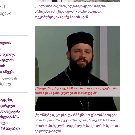
„1 წლამდე ბავშვის, ზღვაზე წაყვანა თქვენი
რომ
არჩევანი არ უნდა იყოს“ - ოთხი მთავარი
ხვისი
რეკომენდაცია ივანე ჩხაიძისგან
ბოლოს
ე
ს სკოლა
ფშაველის
ლის
 იწყება
ტემბრიდან
რსებულ
იტყვები,
ყვარული
მომავალში
„მერწმუნეთ, ცოდნა და რწმენა არ უპირისპირდება
ძელებას“ -
ერთმანეთს...“ - დეკანოზი ილია, ბათუმის წმინდა
ვილი,
ანდრია პირველწლოდებულის სახელობის სკოლის
19 საჯარო
ხელმძღვანელი