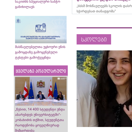
საკითხს სპეციალური საბჭო
„სსსმ მოსწავლეებს სკოლის დას
განიხილავს
სჭირდებათ თანადგომა“
სკოლები
მასწავლებელთა უცხოური ენის
გამოცდაზე გამოყენებული
ტესტები გამოქვეყნდა
ყველაზე პოპულარული
„წესით, 14 400 სტუდენტი უნდა
აბარებდეს უნივერსიტეტში“-
კობახიძის თქმით, სტუდენტთა
რაოდენობა ყოველწიურად
შემცირდება