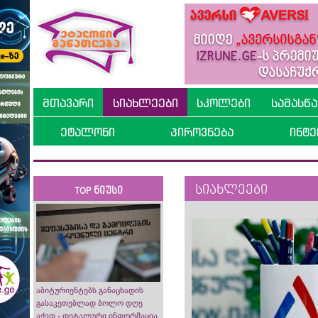
მთავარი
სიახლეები
სკოლები
სამასწ
ეტალონი
პიროვნება
ინტე
სიახლეები
TOP ნიუსი
აბიტურიენტებს განაცხადის
გასაკეთებლად ბოლო დღე
აქვთ - დეტალური ინფორმაცია