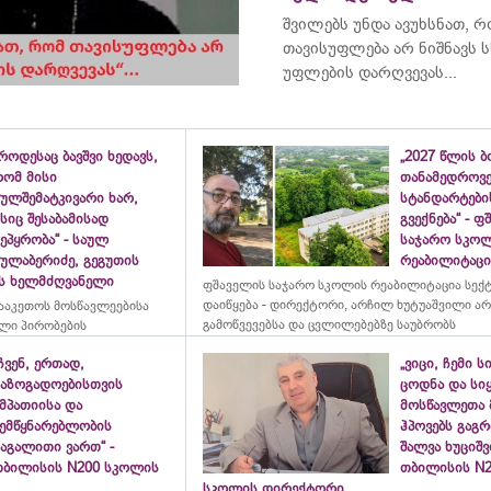
შვილებს უნდა ავუხსნათ, 
თავისუფლება არ ნიშნავს ს
უფლების დარღვევას...
როდესაც ბავშვი ხედავს,
„2027 წლის 
რომ მისი
თანამედროვ
ულშემატკივარი ხარ,
სტანდარტები
სიც შესაბამისად
გვექნება“ - 
ეპყრობა“ - საულ
საჯარო სკო
სულაბერიძე, გეგუთის
რეაბილიტაცია
ის ხელმძღვანელი
ფშაველის საჯარო სკოლის რეაბილიტაცია სექ
დაიწყება - დირექტორი, არჩილ ხუტუაშვილი ა
ააკეთოს მოსწავლეებისა
გამოწვევებსა და ცვლილებებზე საუბრობს
ლი პირობების
ჩვენ, ერთად,
„ვიცი, ჩემი ს
საზოგადოებისთვის
ცოდნა და სი
მპათიისა და
მოსწავლეთა 
შემწყნარებლობის
ჰპოვებს გაგრ
აგალითი ვართ“ -
შალვა ხუციშ
თბილისის N200 სკოლის
თბილისის N2
სკოლის დირექტორი