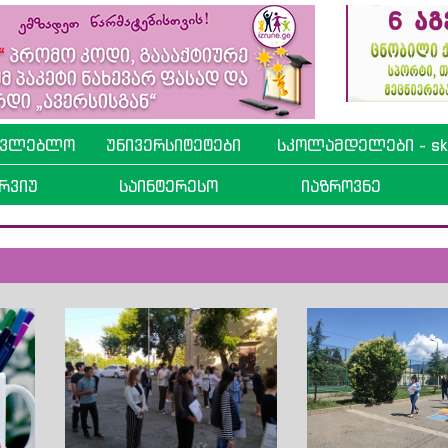
ავლებლო
უნივერსიტეტები
სკოლამდელები - sko
რვიუ
საინტერესო
იაზროვნე