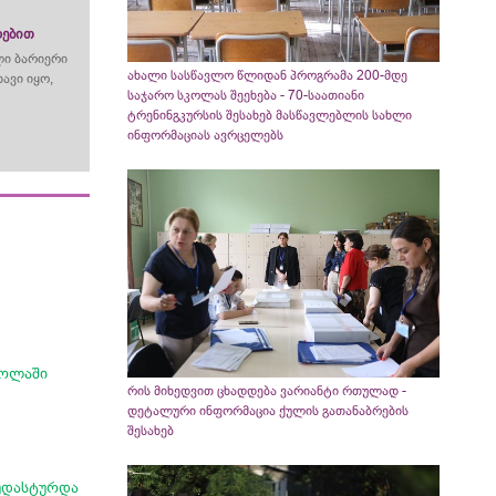
რებით
ლი ბარიერი
ახალი სასწავლო წლიდან პროგრამა 200-მდე
ავი იყო,
საჯარო სკოლას შეეხება - 70-საათიანი
ტრენინგკურსის შესახებ მასწავლებლის სახლი
ინფორმაციას ავრცელებს
კოლაში
რის მიხედვით ცხადდება ვარიანტი რთულად -
დეტალური ინფორმაცია ქულის გათანაბრების
შესახებ
აუდასტურდა