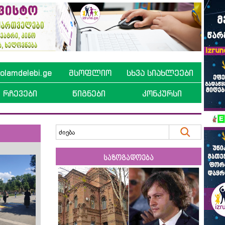
lamdelebi.ge
მსოფლიო
სხვა სიახლეები
რჩევები
წიგნები
კონკურსი
საზოგადოება