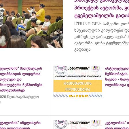
„იზრუნელ ვარსკვლავე
პროექტის ავტორმა, გ
ტყეშელაშვილმა გადა
IZRUNE.GE-ს საზეიმო ღონ
სპეციალური ჯილდოები და
„იზრუნელ ვარსკვლავებს“
ავტორმა, გოჩა ტყეშელაშ
გადასცა
ეტალონის“ მათემატიკის
ინტელექტუა
ოლიმპიადის ლიდერთა
ჩემპიონატის
ათეულები და
საგანი - მათ
აბსოლუტური ჩემპიონები
ოლიმპიადა დ
გამოვლინდნენ
026 წლის საგაზაფხულო
ა
„ეტალონის“ ინგლისური
„ეტალონის“ 
ენის ოლიმპიადის
ენის ოლიმპი