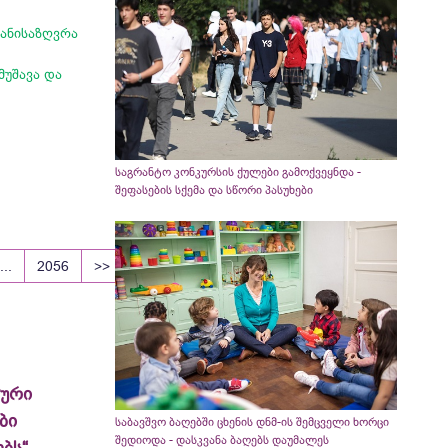
ანისაზღვრა
მუშავა და
საგრანტო კონკურსის ქულები გამოქვეყნდა -
შეფასების სქემა და სწორი პასუხები
...
2056
>>
ლური
ბი
საბავშვო ბაღებში ცხენის დნმ-ის შემცველი ხორცი
შედიოდა - დასკვანა ბაღებს დაუმალეს