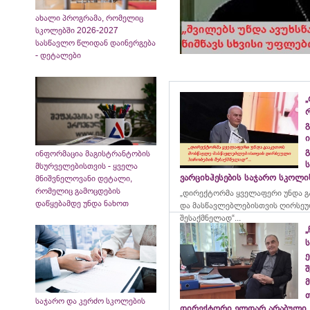
ახალი პროგრამა, რომელიც
სკოლებში 2026-2027
სასწავლო წლიდან დაინერგება
- დეტალები
„
გ
ი
გ
ინფორმაცია მაგისტრანტობის
მსურველებისთვის - ყველა
ვარციხჰესების საჯარო სკოლ
მნიშვნელოვანი დეტალი,
რომელიც გამოცდების
„დირექტორმა ყველაფერი უნდა გ
დაწყებამდე უნდა ნახოთ
და მასწავლებლებისთვის ღირსეუ
შესაქმნელად“...
„
ე
მ
საჯარო და კერძო სკოლების
დირექტორი ელდარ არაბული