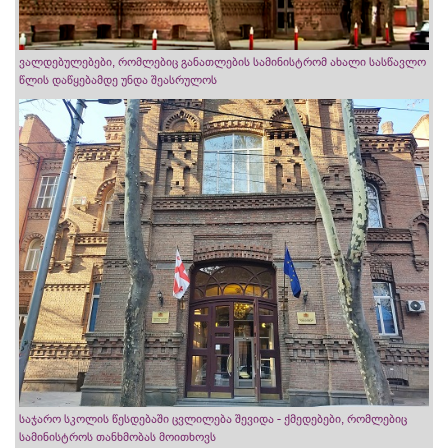
ვალდებულებები, რომლებიც განათლების სამინისტრომ ახალი სასწავლო
წლის დაწყებამდე უნდა შეასრულოს
საჯარო სკოლის წესდებაში ცვლილება შევიდა - ქმედებები, რომლებიც
სამინისტროს თანხმობას მოითხოვს