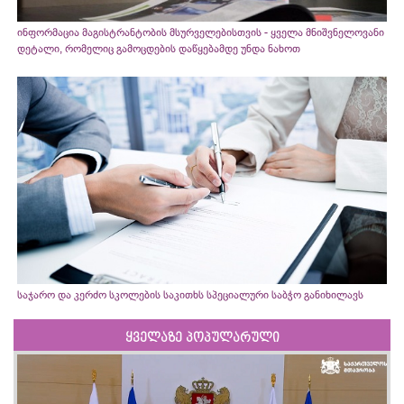
ინფორმაცია მაგისტრანტობის მსურველებისთვის - ყველა მნიშვნელოვანი
დეტალი, რომელიც გამოცდების დაწყებამდე უნდა ნახოთ
საჯარო და კერძო სკოლების საკითხს სპეციალური საბჭო განიხილავს
ყველაზე პოპულარული