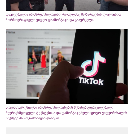
დაკავებულია არასრულწლოვანი, რომელმაც მოზარდების ფოტოებით
პორნოგრაფიული ვიდეო დაამონტაჟა და გაავრცელა
სოციალურ ქსელში არასრულწლოვნების შესახებ გავრცელებული
შეურაცხმყოფელი ტექსტებისა და დამონტაჟებული ფოტო-ვიდეომასალის
საქმეზე შსს-მ გამოძიება დაიწყო