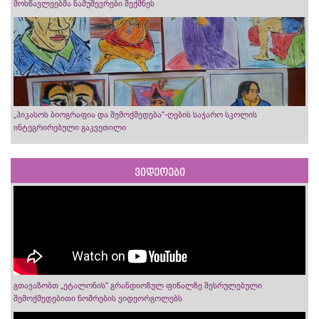
მოსწავლეებმა ნამუშევრები შექმნეს
„პიკასოს ბიოგრაფია და შემოქმედება“-ღების საჯარო სკოლის
ინტეგრირებული გაკვეთილი
ვიდეოები
გთავაზობთ „ეტალონის“ გრანდიოზულ ფინალზე შესრულებული
შემოქმედებითი ნომრების ვიდეორგოლებს