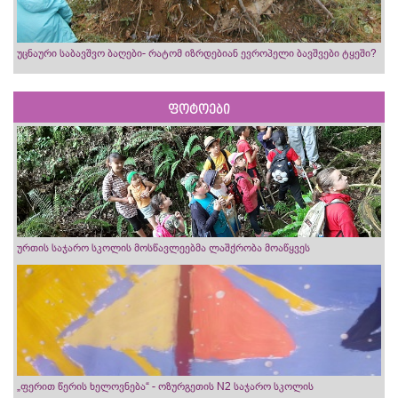
უცნაური საბავშვო ბაღები- რატომ იზრდებიან ევროპელი ბავშვები ტყეში?
ფოტოები
ურთის საჯარო სკოლის მოსწავლეებმა ლაშქრობა მოაწყვეს
„ფერით წერის ხელოვნება“ - ოზურგეთის N2 საჯარო სკოლის