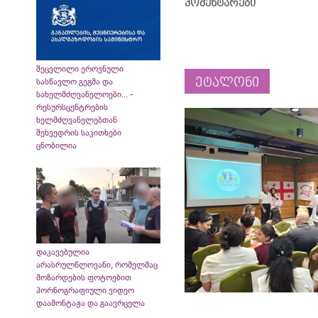
კომენტარები
შეცვლილი ეროვნული
ეტალონი
სასწავლო გეგმა და
სახელმძღვანელოები... -
რესურსცენტრების
ხელმძღვანელებთან
შეხვედრის საკითხები
ცნობილია
დაკავებულია
არასრულწლოვანი, რომელმაც
მოზარდების ფოტოებით
პორნოგრაფიული ვიდეო
დაამონტაჟა და გაავრცელა