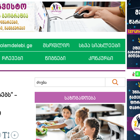
lamdelebi.ge
მსოფლიო
სხვა სიახლეები
რჩევები
წიგნები
კონკურსი
ბს“ -
საზოგადოება
ო
+