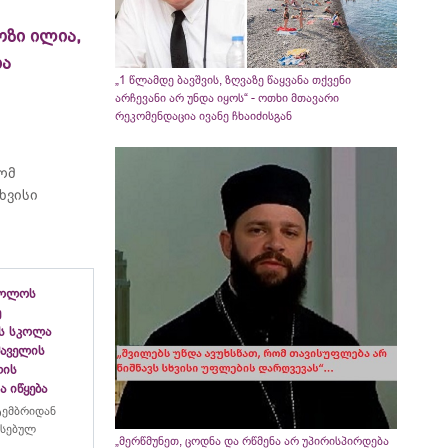
ოზი ილია,
ია
„1 წლამდე ბავშვის, ზღვაზე წაყვანა თქვენი
არჩევანი არ უნდა იყოს“ - ოთხი მთავარი
რეკომენდაცია ივანე ჩხაიძისგან
რომ
ხვისი
ბოლოს
ე
ს სკოლა
ფშაველის
ლის
 იწყება
ტემბრიდან
რსებულ
„მერწმუნეთ, ცოდნა და რწმენა არ უპირისპირდება