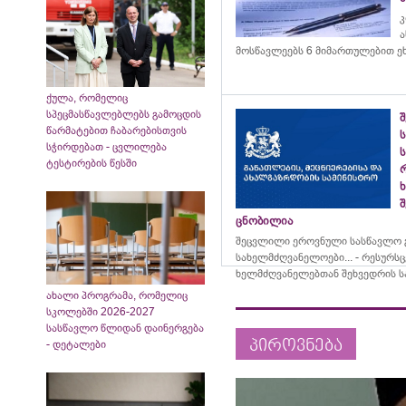
კ
ა
მოსწავლეებს 6 მიმართულებით ე
ქულა, რომელიც
სპეცმასწავლებლებს გამოცდის
წარმატებით ჩაბარებისთვის
ს
სჭირდებათ - ცვლილება
ს
ტესტირების წესში
შ
ცნობილია
შეცვლილი ეროვნული სასწავლო გ
სახელმძღვანელოები... - რესურს
ხელმძღვანელებთან შეხვედრის ს
ახალი პროგრამა, რომელიც
სკოლებში 2026-2027
სასწავლო წლიდან დაინერგება
პიროვნება
- დეტალები