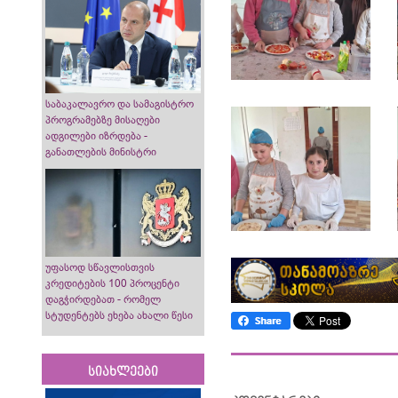
საბაკალავრო და სამაგისტრო
პროგრამებზე მისაღები
ადგილები იზრდება -
განათლების მინისტრი
უფასოდ სწავლისთვის
კრედიტების 100 პროცენტი
დაგჭირდებათ - რომელ
სტუდენტებს ეხება ახალი წესი
სიახლეები