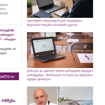
იენტთა
ანილ
ენტებს
ხელოვნური ინტელექტის გამო სტუდენტთა
შეფასების სისტემას ესპანეთში ცვლიან
სისტემაში
ახარბიელო
“ - ირაკლი
ისტემაში არ
ბიელო
ფიზიკისა და უცხოური ენების გამოცდების შედეგები
გამოქვეყნდა - მინიმალური ბარიერი და შეფასების
>>
იახლე
სქემები ცნობილია
 რწმენა