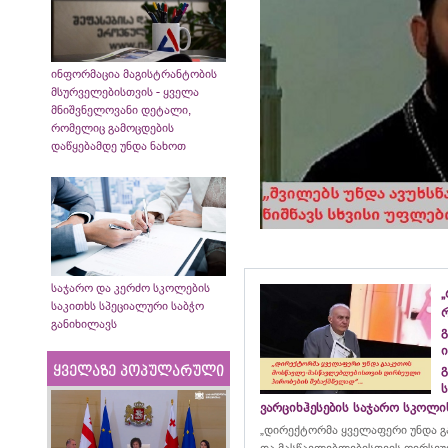
ინფორმაცია მაგისტრანტობის
მსურველებისთვის - ყველა
მნიშვნელოვანი დეტალი,
რომელიც გამოცდების
დაწყებამდე უნდა ნახოთ
საჯარო და კერძო სკოლების
„
საკითხს სპეციალური საბჭო
განიხილავს
გ
ი
გ
ყველაზე პოპულარული
ვარციხჰესების საჯარო სკოლ
„დირექტორმა ყველაფერი უნდა გ
და მასწავლებლებისთვის ღირსეუ