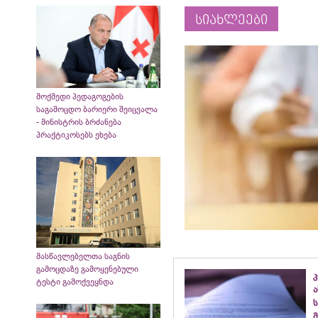
სიახლეები
მოქმედი პედაგოგების
საგამოცდო ბარიერი შეიცვალა
- მინისტრის ბრძანება
პრაქტიკოსებს ეხება
მასწავლებელთა საგნის
გამოცდაზე გამოყენებული
ტესტი გამოქვეყნდა