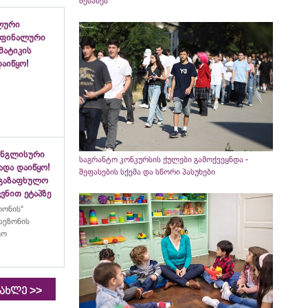
შესახებ
ლური
 ფინალური
ემატიკის
აიწყო!
ინგლისური
საგრანტო კონკურსის ქულები გამოქვეყნდა -
ადა დაიწყო!
შეფასების სქემა და სწორი პასუხები
აგაზაფხულო
ვნით ეტაპზე
ლონის“
სეზონის
ყო
>>
იახლე