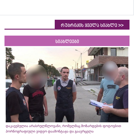
>>
რუბრიკის ყველა სიახლე
სიახლეები
დაკავებულია არასრულწლოვანი, რომელმაც მოზარდების ფოტოებით
პორნოგრაფიული ვიდეო დაამონტაჟა და გაავრცელა