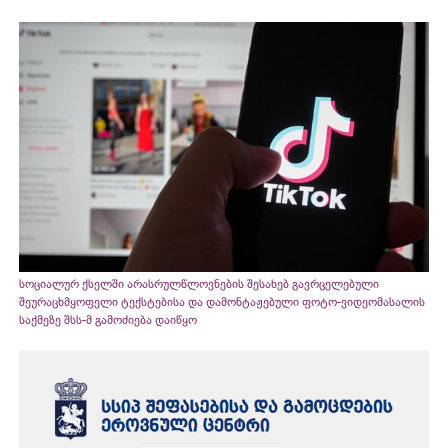
სოციალურ ქსელში არასრულწლოვნების შესახებ გავრცელებული
შეურაცხმყოფელი ტექსტებისა და დამონტაჟებული ფოტო-ვიდეომასალის
საქმეზე შსს-მ გამოძიება დაიწყო