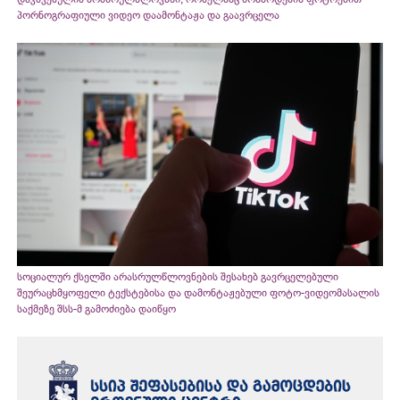
პორნოგრაფიული ვიდეო დაამონტაჟა და გაავრცელა
სოციალურ ქსელში არასრულწლოვნების შესახებ გავრცელებული
შეურაცხმყოფელი ტექსტებისა და დამონტაჟებული ფოტო-ვიდეომასალის
საქმეზე შსს-მ გამოძიება დაიწყო