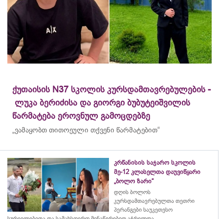
ქუთაისის N37 სკოლის კურსდამთავრებულების -
ლუკა ბერიძისა და გიორგი ბუბუტეიშვილის
წარმატება ეროვნულ გამოცდებზე
„ვამაყობთ თითოეული თქვენი წარმატებით“
კრწანისის საჯარო სკოლის
მე-12 კლასელთა დაუვიწყარი
„ბოლო ზარი“
დღის ბოლოს
კურსდამთავრებულთა თეთრი
პერანგები საუკეთესო
სურვილებითა და სამახსოვრო
მინაწერებით
აჭრელდა