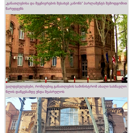
„განათლებისა და მეცნიერების შესახებ კანონს“ პარლამენტს შემოდგომით
წარუდგენს
ვალდებულებები, რომლებიც განათლების სამინისტრომ ახალი სასწავლო
წლის დაწყებამდე უნდა შეასრულოს