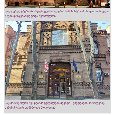
ვალდებულებები, რომლებიც განათლების სამინისტრომ ახალი სასწავლო
წლის დაწყებამდე უნდა შეასრულოს
საჯარო სკოლის წესდებაში ცვლილება შევიდა - ქმედებები, რომლებიც
სამინისტროს თანხმობას მოითხოვს