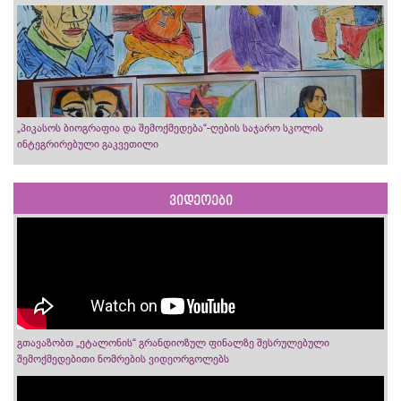
„პიკასოს ბიოგრაფია და შემოქმედება“-ღების საჯარო სკოლის
ინტეგრირებული გაკვეთილი
ვიდეოები
გთავაზობთ „ეტალონის“ გრანდიოზულ ფინალზე შესრულებული
შემოქმედებითი ნომრების ვიდეორგოლებს