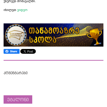
უსურვეს მომავალში.
იხილეთ
ვიდეო
კომენტარები
ეტალონი