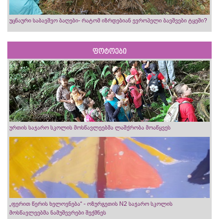
უცნაური საბავშვო ბაღები- რატომ იზრდებიან ევროპელი ბავშვები ტყეში?
ფოტოები
ურთის საჯარო სკოლის მოსწავლეებმა ლაშქრობა მოაწყვეს
„ფერით წერის ხელოვნება“ - ოზურგეთის N2 საჯარო სკოლის
მოსწავლეებმა ნამუშევრები შექმნეს