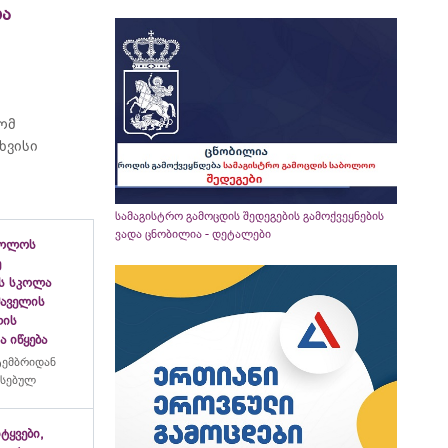
ია
რომ
ხვისი
სამაგისტრო გამოცდის შედეგების გამოქვეყნების
ვადა ცნობილია - დეტალები
ბოლოს
ე
ს სკოლა
ფშაველის
ლის
 იწყება
ტემბრიდან
რსებულ
იტყვები,