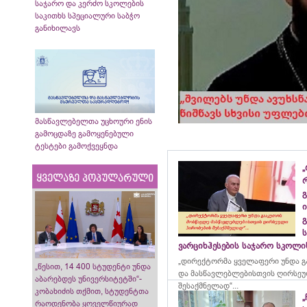
საჯარო და კერძო სკოლების
საკითხს სპეციალური საბჭო
განიხილავს
მასწავლებელთა უცხოური ენის
გამოცდაზე გამოყენებული
ტესტები გამოქვეყნდა
„
ყველაზე პოპულარული
გ
ი
გ
ვარციხჰესების საჯარო სკოლ
„დირექტორმა ყველაფერი უნდა გ
„წესით, 14 400 სტუდენტი უნდა
და მასწავლებლებისთვის ღირსეუ
აბარებდეს უნივერსიტეტში“-
შესაქმნელად“...
კობახიძის თქმით, სტუდენტთა
„
რაოდენობა ყოველწიურად