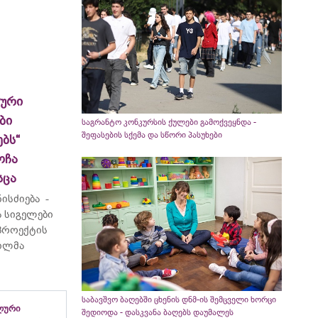
ლური
ბი
საგრანტო კონკურსის ქულები გამოქვეყნდა -
შეფასების სქემა და სწორი პასუხები
ბს“
ოჩა
სცა
ისძიება -
 სიგელები
 პროექტის
ვილმა
საბავშვო ბაღებში ცხენის დნმ-ის შემცველი ხორცი
ლური
შედიოდა - დასკვანა ბაღებს დაუმალეს