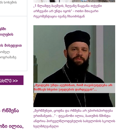
ს სოხუმის
„1 წლამდე ბავშვის, ზღვაზე წაყვანა თქვენი
არჩევანი არ უნდა იყოს“ - ოთხი მთავარი
რეკომენდაცია ივანე ჩხაიძისგან
ებში
გილების
ის მიხედვით
რომელ
პროგრამაზე
>>
იახლე
 რწმენა
„მერწმუნეთ, ცოდნა და რწმენა არ უპირისპირდება
ერთმანეთს...“ - დეკანოზი ილია, ბათუმის წმინდა
ანდრია პირველწლოდებულის სახელობის სკოლის
ოზი ილია,
ხელმძღვანელი