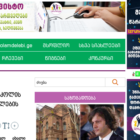
lamdelebi.ge
მსოფლიო
სხვა სიახლეები
რჩევები
წიგნები
კონკურსი
სკოლის
საზოგადოება
თლების
+
ფელ ახალი