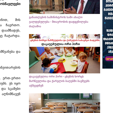
ოსწავლეები
განათლების სამინისტროს სამი ახალი
თნით, მის
ვალდებულება - მთავრობის დადგენილება
ა ჩაერთო.
ძალაშია
დაამზადეს,
ვე ჩატარდა.
მწვანება და
ნვითარების
დაკავებულია ორი პირი - ცხენის ხორცს
ა. ერთ-ერთი
მარნეულისა და ქარელის ბაღებში ბავშვებს
ებს. ეს იყო
აჭმევდნენ
 და სკამები
 აღნიშნავენ