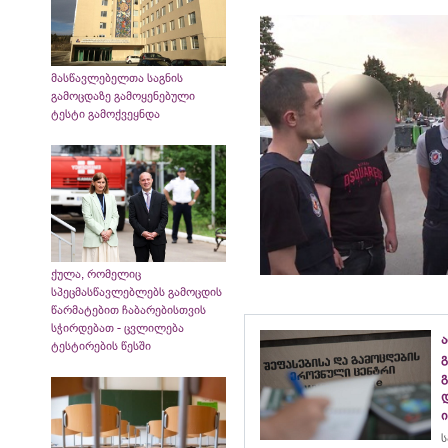
მასწავლებელთა საგნის
გამოცდაზე გამოყენებული
ტესტი გამოქვეყნდა
ქულა, რომელიც
სპეცმასწავლებლებს გამოცდის
წარმატებით ჩაბარებისთვის
სჭირდებათ - ცვლილება
ა
ტესტირების წესში
გ
ს