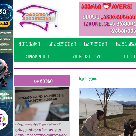
მთავარი
სიახლეები
სკოლები
სამასწ
ეტალონი
პიროვნება
ინტე
სკოლები
TOP ნიუსი
აბიტურიენტებს განაცხადის
გასაკეთებლად ბოლო დღე
აქვთ - დეტალური ინფორმაცია