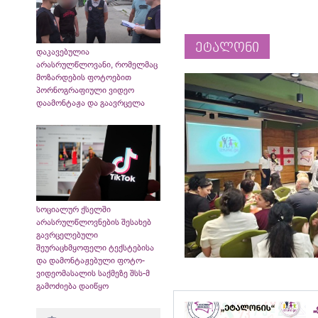
ეტალონი
დაკავებულია
არასრულწლოვანი, რომელმაც
მოზარდების ფოტოებით
პორნოგრაფიული ვიდეო
დაამონტაჟა და გაავრცელა
სოციალურ ქსელში
არასრულწლოვნების შესახებ
გავრცელებული
შეურაცხმყოფელი ტექსტებისა
და დამონტაჟებული ფოტო-
ვიდეომასალის საქმეზე შსს-მ
გამოძიება დაიწყო
„