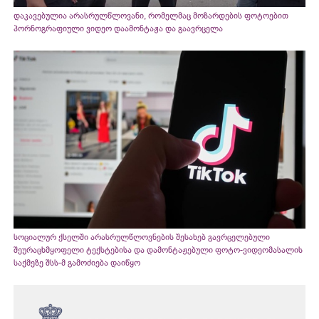
დაკავებულია არასრულწლოვანი, რომელმაც მოზარდების ფოტოებით
პორნოგრაფიული ვიდეო დაამონტაჟა და გაავრცელა
სოციალურ ქსელში არასრულწლოვნების შესახებ გავრცელებული
შეურაცხმყოფელი ტექსტებისა და დამონტაჟებული ფოტო-ვიდეომასალის
საქმეზე შსს-მ გამოძიება დაიწყო