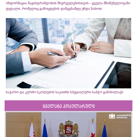
ინფორმაცია მაგისტრანტობის მსურველებისთვის - ყველა მნიშვნელოვანი
დეტალი, რომელიც გამოცდების დაწყებამდე უნდა ნახოთ
საჯარო და კერძო სკოლების საკითხს სპეციალური საბჭო განიხილავს
ყველაზე პოპულარული