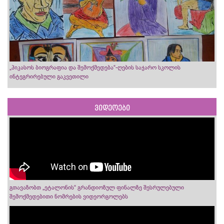
„პიკასოს ბიოგრაფია და შემოქმედება“-ღების საჯარო სკოლის
ინტეგრირებული გაკვეთილი
ვიდეოები
გთავაზობთ „ეტალონის“ გრანდიოზულ ფინალზე შესრულებული
შემოქმედებითი ნომრების ვიდეორგოლებს