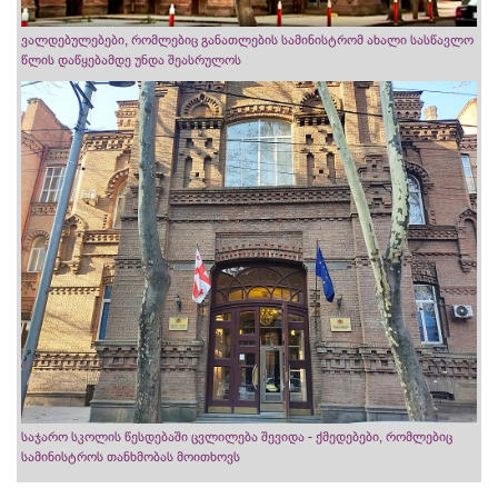
ვალდებულებები, რომლებიც განათლების სამინისტრომ ახალი სასწავლო
წლის დაწყებამდე უნდა შეასრულოს
საჯარო სკოლის წესდებაში ცვლილება შევიდა - ქმედებები, რომლებიც
სამინისტროს თანხმობას მოითხოვს