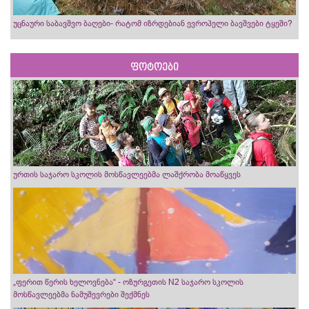
უცნაური საბავშვო ბაღები- რატომ იზრდებიან ევროპელი ბავშვები ტყეში?
ფოტოები
ურთის საჯარო სკოლის მოსწავლეებმა ლაშქრობა მოაწყვეს
„ფერით წერის ხელოვნება“ - ოზურგეთის N2 საჯარო სკოლის
მოსწავლეებმა ნამუშევრები შექმნეს