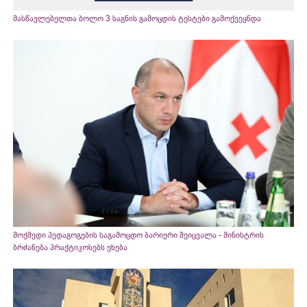
მასწავლებელთა ბოლო 3 საგნის გამოცდის ტესტები გამოქვეყნდა
მოქმედი პედაგოგების საგამოცდო ბარიერი შეიცვალა - მინისტრის
ბრძანება პრაქტიკოსებს ეხება