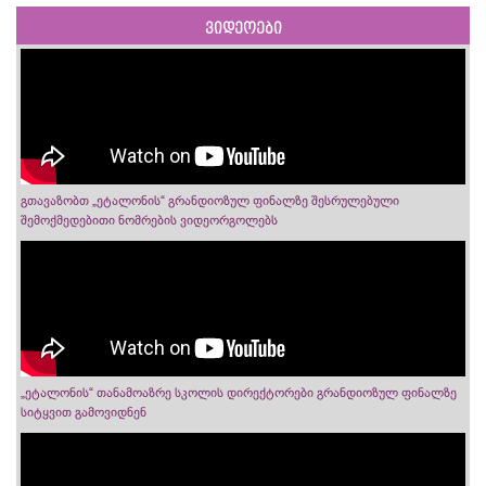
ვიდეოები
გთავაზობთ „ეტალონის“ გრანდიოზულ ფინალზე შესრულებული
შემოქმედებითი ნომრების ვიდეორგოლებს
„ეტალონის“ თანამოაზრე სკოლის დირექტორები გრანდიოზულ ფინალზე
სიტყვით გამოვიდნენ