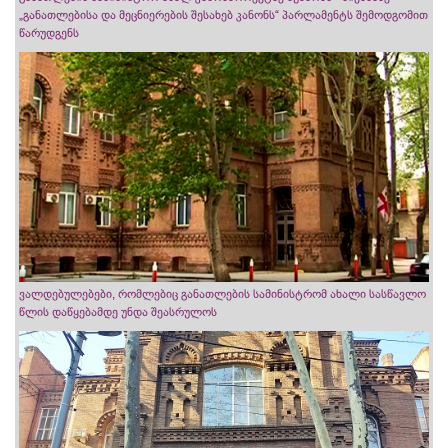
„განათლებისა და მეცნიერების შესახებ კანონს“ პარლამენტს შემოდგომით
წარუდგენს
ვალდებულებები, რომლებიც განათლების სამინისტრომ ახალი სასწავლო
წლის დაწყებამდე უნდა შეასრულოს