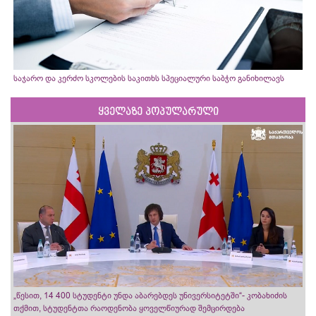
საჯარო და კერძო სკოლების საკითხს სპეციალური საბჭო განიხილავს
ყველაზე პოპულარული
„წესით, 14 400 სტუდენტი უნდა აბარებდეს უნივერსიტეტში“- კობახიძის
თქმით, სტუდენტთა რაოდენობა ყოველწიურად შემცირდება