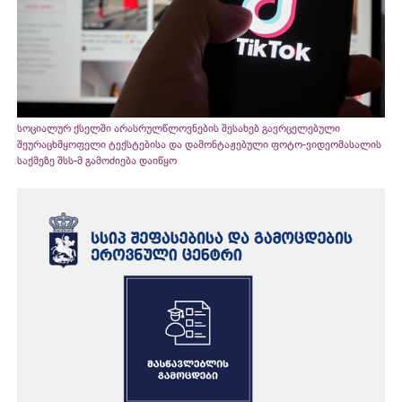
სოციალურ ქსელში არასრულწლოვნების შესახებ გავრცელებული
შეურაცხმყოფელი ტექსტებისა და დამონტაჟებული ფოტო-ვიდეომასალის
საქმეზე შსს-მ გამოძიება დაიწყო