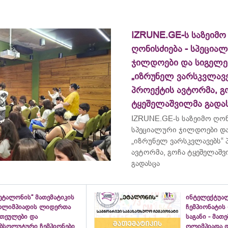
IZRUNE.GE-ს საზეიმო
ღონისძიება - სპეცია
ჯილდოები და სიგელე
„იზრუნელ ვარსკვლავე
პროექტის ავტორმა, გ
ტყეშელაშვილმა გადა
IZRUNE.GE-ს საზეიმო ღონ
სპეციალური ჯილდოები და
„იზრუნელ ვარსკვლავებს“
ავტორმა, გოჩა ტყეშელაშ
გადასცა
ეტალონის“ მათემატიკის
ინტელექტუა
ოლიმპიადის ლიდერთა
ჩემპიონატის
ათეულები და
საგანი - მათ
აბსოლუტური ჩემპიონები
ოლიმპიადა დ