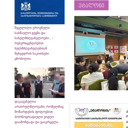
ეტალონი
შეცვლილი ეროვნული
სასწავლო გეგმა და
სახელმძღვანელოები... -
რესურსცენტრების
ხელმძღვანელებთან
შეხვედრის საკითხები
ცნობილია
დაკავებულია
არასრულწლოვანი, რომელმაც
„
მოზარდების ფოტოებით
პორნოგრაფიული ვიდეო
დაამონტაჟა და გაავრცელა