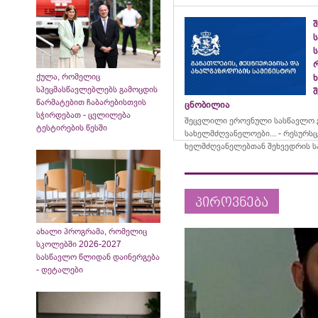
ს
ს
ქულა, რომელიც
სპეცმასწავლებლებს გამოცდის
შ
წარმატებით ჩაბარებისთვის
ცნობილია
სჭირდებათ - ცვლილება
შეცვლილი ეროვნული სასწავლო გ
ტესტირების წესში
სახელმძღვანელოები... - რესურს
ხელმძღვანელებთან შეხვედრის ს
პიროვნება
ახალი პროგრამა, რომელიც
სკოლებში 2026-2027
სასწავლო წლიდან დაინერგება
- დეტალები