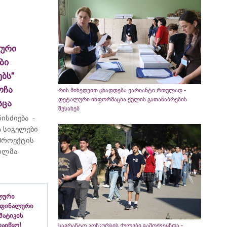
ლური
ბი
ბს“
ოჩა
რის მიხედვით ცხადდება ვარიანტი რთულად -
დეტალური ინფორმაცია ქულის გათანაბრების
სცა
შესახებ
ისძიება -
 სიგელები
 პროექტის
ვილმა
ლური
 ფინალური
ემატიკის
აიწყო!
საგრანტო კონკურსის ქულები გამოქვეყნდა -