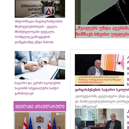
ინფორმაცია მაგისტრანტობის
მსურველებისთვის - ყველა
მნიშვნელოვანი დეტალი,
რომელიც გამოცდების
დაწყებამდე უნდა ნახოთ
„
გ
ი
გ
საჯარო და კერძო სკოლების
საკითხს სპეციალური საბჭო
ვარციხჰესების საჯარო სკოლ
განიხილავს
„დირექტორმა ყველაფერი უნდა გ
და მასწავლებლებისთვის ღირსეუ
შესაქმნელად“...
ყველაზე პოპულარული
„
ე