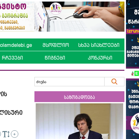
lamdelebi.ge
მსოფლიო
სხვა სიახლეები
რჩევები
წიგნები
კონკურსი
ლის
საზოგადოება
გლისური
+