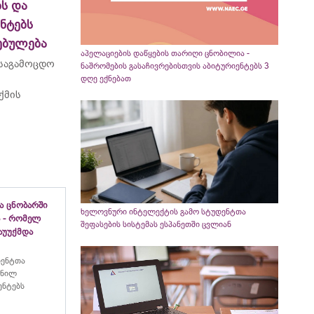
ს და
ნტებს
ებულება
აპელაციების დაწყების თარიღი ცნობილია -
 საგამოცდო
ნაშრომების გასაჩივრებისთვის აბიტურიენტებს 3
დღე ექნებათ
ქმის
ა ცნობარში
ხელოვნური ინტელექტის გამო სტუდენტთა
 - რომელ
შეფასების სისტემას ესპანეთში ცვლიან
აუუქმდა
იენტთა
ანილ
ენტებს