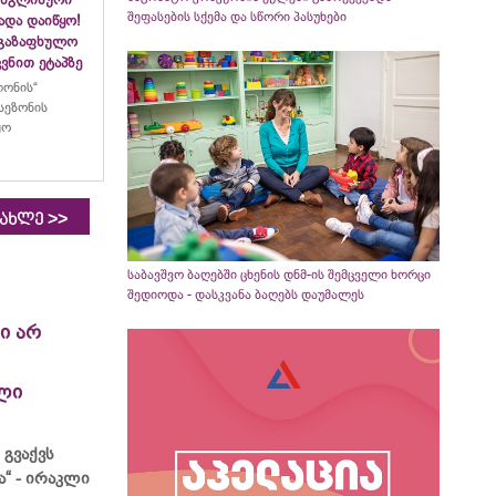
შეფასების სქემა და სწორი პასუხები
ადა დაიწყო!
აგაზაფხულო
ვნით ეტაპზე
ლონის“
სეზონის
ყო
>>
იახლე
საბავშვო ბაღებში ცხენის დნმ-ის შემცველი ხორცი
შედიოდა - დასკვანა ბაღებს დაუმალეს
ი არ
ლი
 გვაქვს
“ - ირაკლი