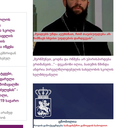
ბოლოს
ე
ს სკოლა
ფშაველის
ლის
 იწყება
ტემბრიდან
რსებულ
„მერწმუნეთ, ცოდნა და რწმენა არ უპირისპირდება
ერთმანეთს...“ - დეკანოზი ილია, ბათუმის წმინდა
ანდრია პირველწლოდებულის სახელობის სკოლის
იტყვები,
ხელმძღვანელი
ყვარული
მომავალში
ძელებას“ -
ვილი,
19 საჯარო
 არამედ
რობ