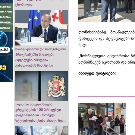
ცნობილია
ღონისძიებაზე მოსწავლე
დირექცია და პედაგოგები მ
მეტი.
საბაკალავრო და სამაგისტრო
პროგრამებზე მისაღები
„მოსწავლეთა აქტიურობა ზრ
ადგილები იზრდება -
აღნიშნავენ სკოლაში და ინი
განათლების მინისტრი
იხილეთ ფოტოები:
უფასოდ სწავლისთვის
კრედიტების 100 პროცენტი
დაგჭირდებათ - რომელ
სტუდენტებს ეხება ახალი წესი