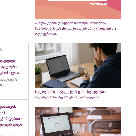
აპელაციების დაწყების თარიღი ცნობილია -
ნაშრომების გასაჩივრებისთვის აბიტურიენტებს 3
დღე ექნებათ
ბს
ად ბოლო
დეტალური
 ცნობილია
განაცხადის
თ,
ხელოვნური ინტელექტის გამო სტუდენტთა
შეფასების სისტემას ესპანეთში ცვლიან
ვლისთვის
100
გჭირდებათ -
ნტებს ეხება