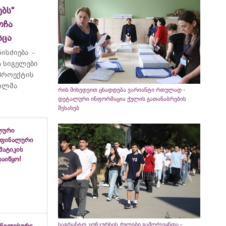
ბს“
ოჩა
სცა
ისძიება -
 სიგელები
 პროექტის
ვილმა
რის მიხედვით ცხადდება ვარიანტი რთულად -
დეტალური ინფორმაცია ქულის გათანაბრების
შესახებ
ლური
 ფინალური
ემატიკის
აიწყო!
საგრანტო კონკურსის ქულები გამოქვეყნდა -
ინგლისური