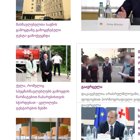
მასწავლებელთა საგნის
გამოცდაზე გამოყენებული
ტესტი გამოქვეყნდა
ქულა, რომელიც
გაავრცელა
სპეცმასწავლებლებს გამოცდის
დაკავებულია არასრულწლოვანი,
წარმატებით ჩაბარებისთვის
ფოტოებით პორნოგრაფიული ვიდ
სჭირდებათ - ცვლილება
გაავრცელა
ტესტირების წესში
ი