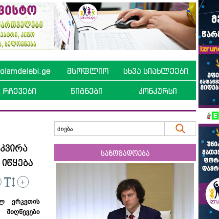
lamdelebi.ge
მსოფლიო
სხვა სიახლეები
რჩევები
წიგნები
კონკურსი
 კვირა
საზოგადოება
 იწყება
+
ფელ
ერკეთის
მიღწევები