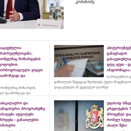
კობახიძე
დაკავებულია
აბიტურიენტე
არასრულწლოვანი,
განაცხადის
რომელმაც მოზარდების
გასაკეთებლ
ფოტოებით
დღე აქვთ - 
პორნოგრაფიული ვიდეო
ინფორმაცია
დაამონტაჟა და
საპრეტენზიო 
განხილვის შედეგად შეიძლება ქულა მოგემატო
დაგაკლდეთ ან უცვლელი დარჩეს
 რომელმაც მოზარდის
ეო დაამონტაჟა და
საბაკალავრო და
უფასოდ სწა
სამაგისტრო პროგრამებზე
კრედიტების 
მისაღები ადგილები
პროცენტი და
ზრდება - განათლების
რომელ სტუდე
მინისტრი
ახალი წესი