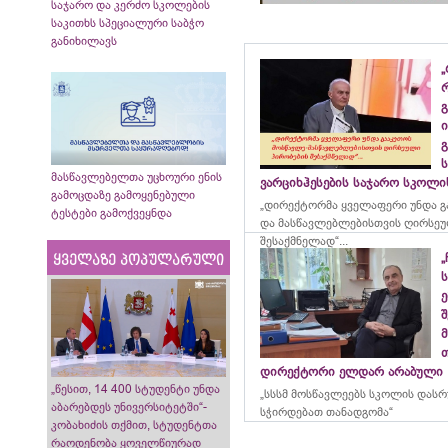
საჯარო და კერძო სკოლების
საკითხს სპეციალური საბჭო
განიხილავს
„
გ
ი
გ
მასწავლებელთა უცხოური ენის
ვარციხჰესების საჯარო სკოლ
გამოცდაზე გამოყენებული
„დირექტორმა ყველაფერი უნდა გ
ტესტები გამოქვეყნდა
და მასწავლებლებისთვის ღირსეუ
შესაქმნელად“...
„
ყველაზე პოპულარული
ე
მ
დირექტორი ელდარ არაბული
„წესით, 14 400 სტუდენტი უნდა
„სსსმ მოსწავლეებს სკოლის დას
აბარებდეს უნივერსიტეტში“-
სჭირდებათ თანადგომა“
კობახიძის თქმით, სტუდენტთა
რაოდენობა ყოველწიურად