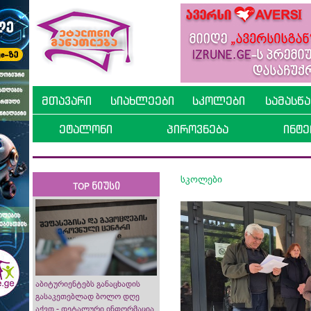
მთავარი
სიახლეები
სკოლები
სამასწ
ეტალონი
პიროვნება
ინტე
სკოლები
TOP ნიუსი
აბიტურიენტებს განაცხადის
გასაკეთებლად ბოლო დღე
აქვთ - დეტალური ინფორმაცია