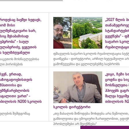
როდესაც ბავშვი ხედავს,
„2027 წლის 
რომ მისი
თანამედროვ
ულშემატკივარი ხარ,
სტანდარტები
სიც შესაბამისად
გვექნება“ - 
ეპყრობა“ - საულ
საჯარო სკო
სულაბერიძე, გეგუთის
რეაბილიტაცია
ის ხელმძღვანელი
ფშაველის საჯარო სკოლის რეაბილიტაცია სექ
დაიწყება - დირექტორი, არჩილ ხუტუაშვილი ა
ააკეთოს მოსწავლეებისა
გამოწვევებსა და ცვლილებებზე საუბრობს
ლი პირობების
ჩვენ, ერთად,
„ვიცი, ჩემი ს
საზოგადოებისთვის
ცოდნა და სი
მპათიისა და
მოსწავლეთა 
შემწყნარებლობის
ჰპოვებს გაგრ
აგალითი ვართ“ -
შალვა ხუციშ
თბილისის N200 სკოლის
თბილისის N2
სკოლის დირექტორი
რულების შემდგომაც
„თუ მასალის მიწოდება მოხდება არა ზეწოლით,
განხილვითა და ემოციური ჩართულობით, ვფიქ
პრობლემები არ შეიქმნება“