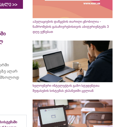
>>
იახლე
აპელაციების დაწყების თარიღი ცნობილია -
ნაშრომების გასაჩივრებისთვის აბიტურიენტებს 3
დღე ექნებათ
ში
ელ
არში
ტზე აღარ
ბს მხოლოდ
ხელოვნური ინტელექტის გამო სტუდენტთა
შეფასების სისტემას ესპანეთში ცვლიან
სისტემაში