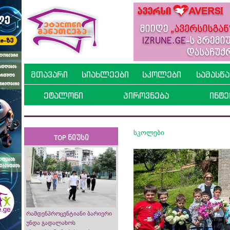
მთავარი
სიახლეები
სკოლები
სამასწ
ეტალონი
პიროვნება
ინტე
სკოლები
TOP ნიუსი
რამდენპროცენტიანი ბარიერი
უნდა გადალახოს