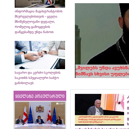
ინფორმაცია მაგისტრანტობის
მსურველებისთვის - ყველა
მნიშვნელოვანი დეტალი,
რომელიც გამოცდების
დაწყებამდე უნდა ნახოთ
საჯარო და კერძო სკოლების
საკითხს სპეციალური საბჭო
განიხილავს
„
ყველაზე პოპულარული
გ
ი
გ