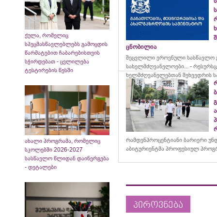
ს
ს
ქულა, რომელიც
შ
სპეცმასწავლებლებს გამოცდის
ცნობილია
წარმატებით ჩაბარებისთვის
შეცვლილი ეროვნული სასწავლო გ
სჭირდებათ - ცვლილება
სახელმძღვანელოები... - რესურს
ტესტირების წესში
ხელმძღვანელებთან შეხვედრის ს
რამდენპროცენტიანი ბარიერი უნ
ახალი პროგრამა, რომელიც
აბიტურიენტმა პროფესიულ პროგრ
სკოლებში 2026-2027
სასწავლო წლიდან დაინერგება
- დეტალები
პიროვნება