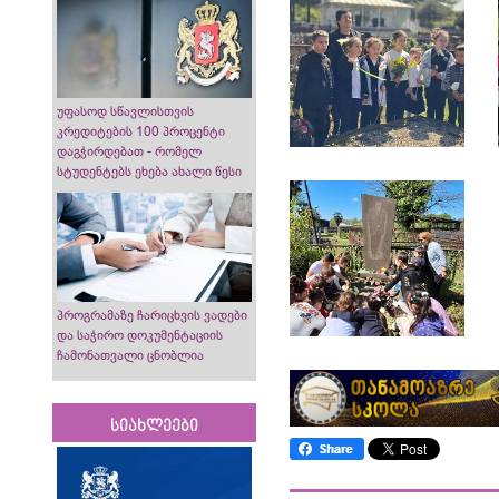
უფასოდ სწავლისთვის
კრედიტების 100 პროცენტი
დაგჭირდებათ - რომელ
სტუდენტებს ეხება ახალი წესი
პროგრამაზე ჩარიცხვის ვადები
და საჭირო დოკუმენტაციის
ჩამონათვალი ცნობლია
სიახლეები