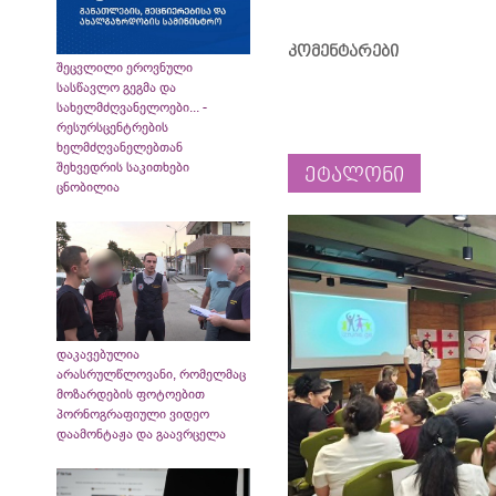
კომენტარები
შეცვლილი ეროვნული
სასწავლო გეგმა და
სახელმძღვანელოები... -
რესურსცენტრების
ხელმძღვანელებთან
შეხვედრის საკითხები
ეტალონი
ცნობილია
დაკავებულია
არასრულწლოვანი, რომელმაც
მოზარდების ფოტოებით
პორნოგრაფიული ვიდეო
დაამონტაჟა და გაავრცელა