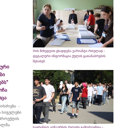
რის მიხედვით ცხადდება ვარიანტი რთულად -
დეტალური ინფორმაცია ქულის გათანაბრების
შესახებ
ლური
ბი
ბს“
ოჩა
სცა
ისძიება -
 სიგელები
 პროექტის
ვილმა
საგრანტო კონკურსის ქულები გამოქვეყნდა -