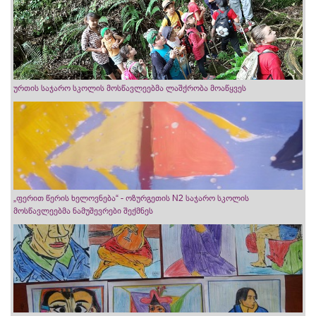
ურთის საჯარო სკოლის მოსწავლეებმა ლაშქრობა მოაწყვეს
„ფერით წერის ხელოვნება“ - ოზურგეთის N2 საჯარო სკოლის
მოსწავლეებმა ნამუშევრები შექმნეს