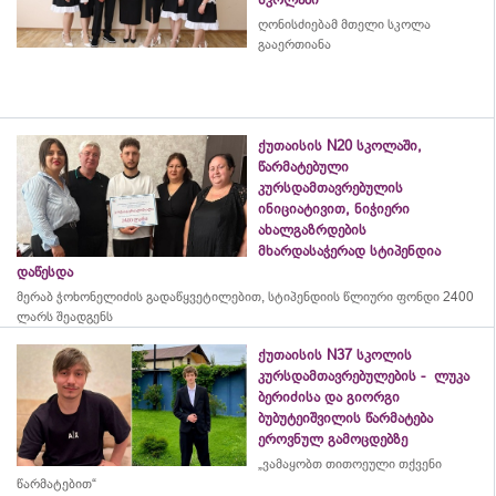
ღონისძიებამ მთელი სკოლა
გააერთიანა
ქუთაისის N20 სკოლაში,
წარმატებული
კურსდამთავრებულის
ინიციატივით, ნიჭიერი
ახალგაზრდების
მხარდასაჭერად სტიპენდია
დაწესდა
მერაბ
ჭოხონელიძის
გადაწყვეტილებით, სტიპენდიის წლიური ფონდი 2400
ლარს შეადგენს
ქუთაისის N37 სკოლის
კურსდამთავრებულების - ლუკა
ბერიძისა და გიორგი
ბუბუტეიშვილის წარმატება
ეროვნულ გამოცდებზე
„ვამაყობთ თითოეული თქვენი
წარმატებით“