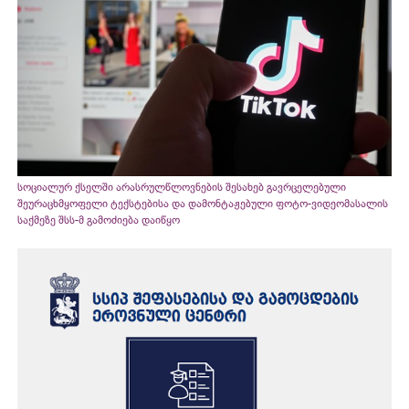
სოციალურ ქსელში არასრულწლოვნების შესახებ გავრცელებული
შეურაცხმყოფელი ტექსტებისა და დამონტაჟებული ფოტო-ვიდეომასალის
საქმეზე შსს-მ გამოძიება დაიწყო