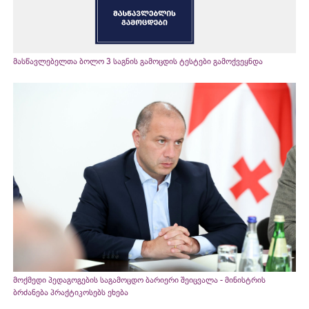
მასწავლებელთა ბოლო 3 საგნის გამოცდის ტესტები გამოქვეყნდა
მოქმედი პედაგოგების საგამოცდო ბარიერი შეიცვალა - მინისტრის
ბრძანება პრაქტიკოსებს ეხება