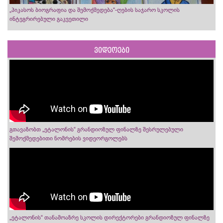
„პიკასოს ბიოგრაფია და შემოქმედება“-ღების საჯარო სკოლის
ინტეგრირებული გაკვეთილი
ვიდეოები
გთავაზობთ „ეტალონის“ გრანდიოზულ ფინალზე შესრულებული
შემოქმედებითი ნომრების ვიდეორგოლებს
„ეტალონის“ თანამოაზრე სკოლის დირექტორები გრანდიოზულ ფინალზე