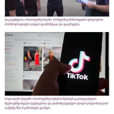
დაკავებულია არასრულწლოვანი, რომელმაც მოზარდების ფოტოებით
პორნოგრაფიული ვიდეო დაამონტაჟა და გაავრცელა
სოციალურ ქსელში არასრულწლოვნების შესახებ გავრცელებული
შეურაცხმყოფელი ტექსტებისა და დამონტაჟებული ფოტო-ვიდეომასალის
საქმეზე შსს-მ გამოძიება დაიწყო