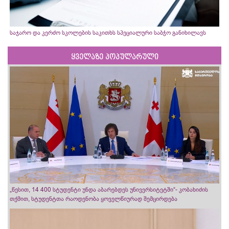
საჯარო და კერძო სკოლების საკითხს სპეციალური საბჭო განიხილავს
ყველაზე პოპულარული
„წესით, 14 400 სტუდენტი უნდა აბარებდეს უნივერსიტეტში“- კობახიძის
თქმით, სტუდენტთა რაოდენობა ყოველწიურად შემცირდება