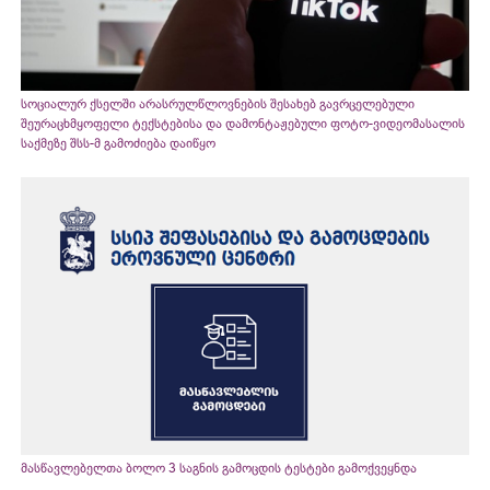
სოციალურ ქსელში არასრულწლოვნების შესახებ გავრცელებული
შეურაცხმყოფელი ტექსტებისა და დამონტაჟებული ფოტო-ვიდეომასალის
საქმეზე შსს-მ გამოძიება დაიწყო
მასწავლებელთა ბოლო 3 საგნის გამოცდის ტესტები გამოქვეყნდა