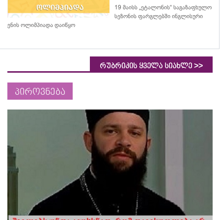
19 მაისს „ეტალონის“ საგაზაფხულო
სეზონის ფარგლებში ინგლისური
ენის ოლიმპიადა დაიწყო
>>
რუბრიკის ყველა სიახლე
პიროვნება