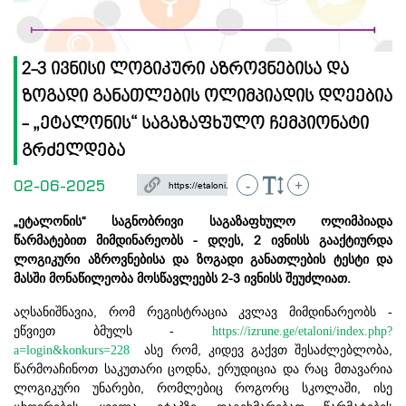
2-3 ივნისი ლოგიკური აზროვნებისა და
ზოგადი განათლების ოლიმპიადის დღეებია
- „ეტალონის“ საგაზაფხულო ჩემპიონატი
გრძელდება
02-06-2025
-
+
„
“
ეტალონის
საგნობრივი
საგაზაფხულო
ოლიმპიადა
-
, 2
წარმატებით
მიმდინარეობს
დღეს
ივნისს
გააქტიურდა
ლოგიკური
აზროვნებისა
და
ზოგადი
განათლების
ტესტი
და
2-3
.
მასში
მონაწილეობა
მოსწავლეებს
ივნისს
შეუძლიათ
,
აღსანიშნავია
რომ
რეგისტრაცია
კვლავ
მიმდინარე
ო
ბს -
ეწვიეთ ბმულს -
https://izrune.ge/etaloni/index.php?
,
,
a=login&konkurs=228
ასე
რომ
კიდევ
გაქვთ
შესაძლებლობა
,
წარმოაჩინოთ
საკუთარი
ცოდნა
ერუდიცია
და
რაც
მთავარია
,
,
ლოგიკური
უნარები
რომლებიც
როგორც
სკოლაში
ისე