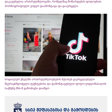
დაკავებულია არასრულწლოვანი, რომელმაც მოზარდების ფოტოებით
პორნოგრაფიული ვიდეო დაამონტაჟა და გაავრცელა
სოციალურ ქსელში არასრულწლოვნების შესახებ გავრცელებული
შეურაცხმყოფელი ტექსტებისა და დამონტაჟებული ფოტო-ვიდეომასალის
საქმეზე შსს-მ გამოძიება დაიწყო