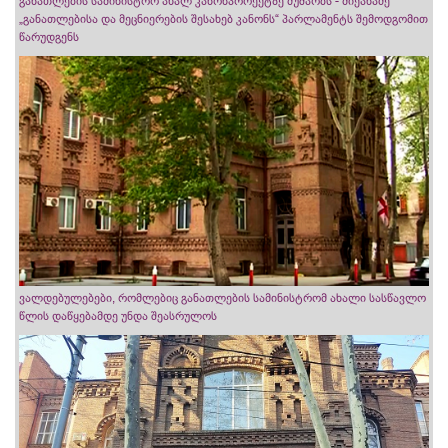
განათლების სამინისტრო ახალ კანონპროექტზე მუშაობს - მიქანაძე
„განათლებისა და მეცნიერების შესახებ კანონს“ პარლამენტს შემოდგომით
წარუდგენს
ვალდებულებები, რომლებიც განათლების სამინისტრომ ახალი სასწავლო
წლის დაწყებამდე უნდა შეასრულოს