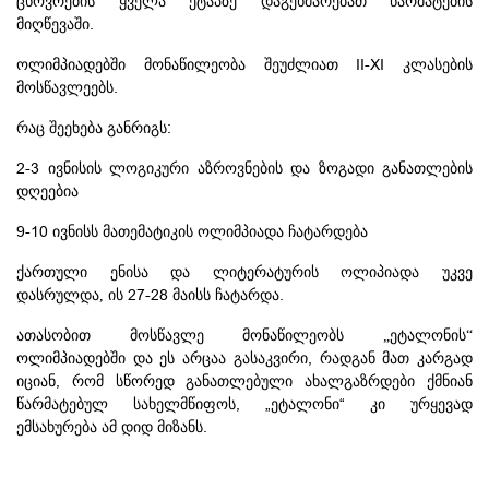
ცხოვრების
ყველა
ეტაპზე
დაგეხმარებათ
წარმატების
.
მიღწევაში
II-XI
ოლიმპიადებში
მონაწილეობა
შეუძლიათ
კლასების
.
მოსწავლეებს
:
რაც
შეეხება
განრიგს
2-3
ივნისის
ლოგიკური
აზროვნების
და
ზოგადი
განათლების
დღეებია
9-10
ივნისს
მათემატიკის
ოლიმპიადა
ჩატარდება
ქართული
ენისა
და
ლიტერატურის
ოლიპიადა უკვე
27-28
.
დასრულდა, ის
მაისს
ჩატარდა
ათასობით
მოსწავლე
მონაწილეობს „ეტალონის“
,
ოლიმპიადებში
და
ეს
არცაა
გასაკვირი
რადგან
მათ
კარგად
,
იციან
რომ
სწორედ
განათლებული
ახალგაზრდები
ქმნიან
, „
“
წარმატებულ
სახელმწიფოს
ეტალონი
კი
ურყევად
.
ემსახურება
ამ
დიდ
მიზანს