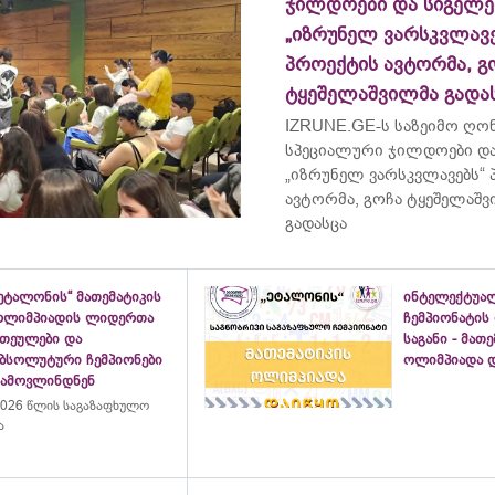
ჯილდოები და სიგელე
„იზრუნელ ვარსკვლავე
პროექტის ავტორმა, გ
ტყეშელაშვილმა გადა
IZRUNE.GE-ს საზეიმო ღონ
სპეციალური ჯილდოები და
„იზრუნელ ვარსკვლავებს“
ავტორმა, გოჩა ტყეშელაშ
გადასცა
ეტალონის“ მათემატიკის
ინტელექტუა
ოლიმპიადის ლიდერთა
ჩემპიონატის
ათეულები და
საგანი - მათ
აბსოლუტური ჩემპიონები
ოლიმპიადა დ
გამოვლინდნენ
026 წლის საგაზაფხულო
ა