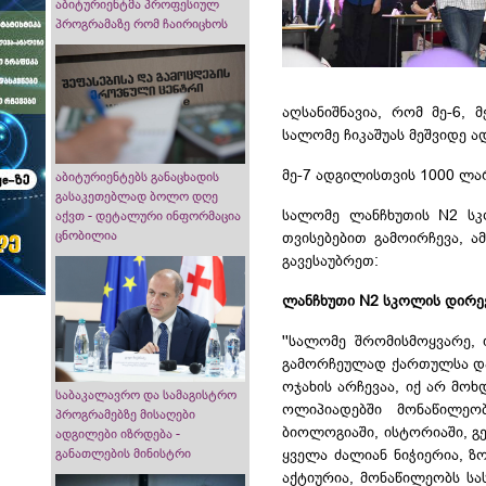
აბიტურიენტმა პროფესიულ
პროგრამაზე რომ ჩაირიცხოს
აღსანიშნავია, რომ მე-6,
სალომე ჩიკაშუას მეშვიდე 
მე-7 ადგილისთვის 1000 ლარ
აბიტურიენტებს განაცხადის
გასაკეთებლად ბოლო დღე
სალომე ლანჩხუთის N2 სკ
აქვთ - დეტალური ინფორმაცია
ცნობილია
თვისებებით გამოირჩევა, ა
გავესაუბრეთ:
ლანჩხუთი N2 სკოლის დირექ
''სალომე შრომისმოყვარე, 
გამორჩეულად ქართულსა და 
ოჯახის არჩევაა, იქ არ მოხ
საბაკალავრო და სამაგისტრო
ოლიპიადებში მონაწილეობ
პროგრამებზე მისაღები
ბიოლოგიაში, ისტორიაში, გ
ადგილები იზრდება -
ყველა ძალიან ნიჭიერია, ზ
განათლების მინისტრი
აქტიურია, მონაწილეობს სა