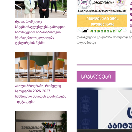
ქულა, რომელიც
სპეცმასწავლებლებს გამოცდის
ს
წარმატებით ჩაბარებისთვის
ფარგლებში კი დარჩა მხოლოდ ერ
სჭირდებათ - ცვლილება
ოლიმპიადა
ტესტირების წესში
სიახლეები
ახალი პროგრამა, რომელიც
სკოლებში 2026-2027
სასწავლო წლიდან დაინერგება
- დეტალები