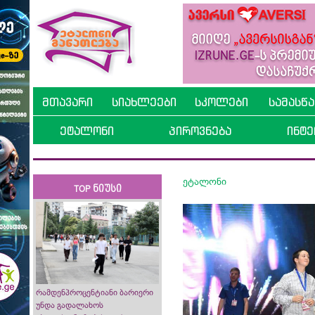
მთავარი
სიახლეები
სკოლები
სამასწ
ეტალონი
პიროვნება
ინტე
ეტალონი
TOP ნიუსი
რამდენპროცენტიანი ბარიერი
უნდა გადალახოს