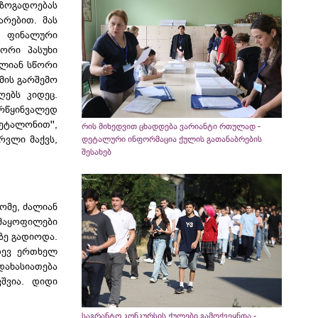
აზოგადოებას
არებით. მას
' ფინალური
ორი პასუხი
ალიან სწორი
მის გარშემო
ღებს კიდეც.
რწყინვალედ
ეტალონით'',
რის მიხედვით ცხადდება ვარიანტი რთულად -
რვლი მაქვს,
დეტალური ინფორმაცია ქულის გათანაბრების
შესახებ
ომე, ძალიან
კმაყოფილები
ზე გადიოდა.
დევ ერთხელ
ახასიათება
შვია. დიდი
საგრანტო კონკურსის ქულები გამოქვეყნდა -