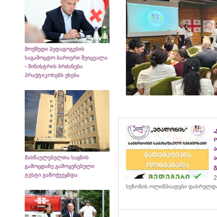
მოქმედი პედაგოგების
საგამოცდო ბარიერი შეიცვალა
- მინისტრის ბრძანება
პრაქტიკოსებს ეხება
„
მასწავლებელთა საგნის
გამოცდაზე გამოყენებული
ტესტი გამოქვეყნდა
2
სეზონის ოლიმპიადები დასრულდ