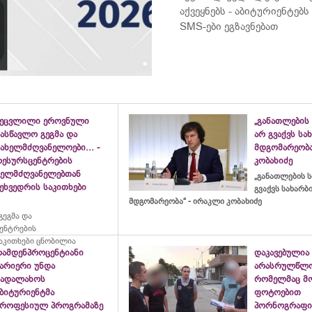
აქვეყნებს - აბიტურიენტე
SMS-ები ეგზავნებათ
შეცვლილი ეროვნული
„განათლების 
ასწავლო გეგმა და
არ გვაქვს ს
ახელმძღვანელოები... -
მდგომარეობა
რესურსცენტრების
კობახიძე
ხელმძღვანელებთან
„განათლების ს
ეხვედრის საკითხები
გვაქვს სახარ
მდგომარეობა“ - ირაკლი კობახიძე
ეგმა და
ცენტრების
აკითხები ცნობილია
რამდენპროცენტიანი
დაკავებულია
ბარიერი უნდა
არასრულწლო
გადალახოს
რომელმაც მ
აბიტურიენტმა
ფოტოებით
პროფესიულ პროგრამაზე
პორნოგრაფი