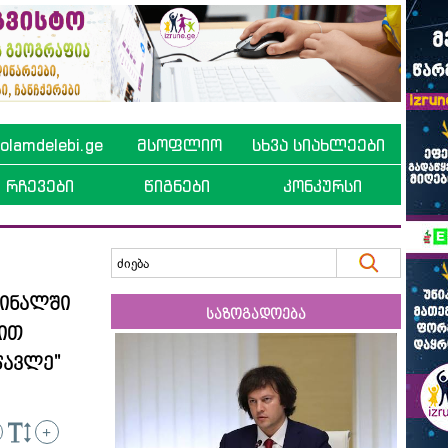
lamdelebi.ge
მსოფლიო
სხვა სიახლეები
რჩევები
წიგნები
კონკურსი
ფინალში
საზოგადოება
ნით
ავლე''
+