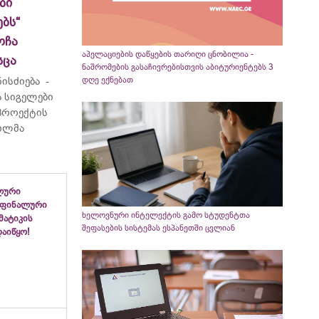
ბი
ბს“
ოჩა
აპელაციების დაწყების თარიღი ცნობილია -
სცა
ნაშრომების გასაჩივრებისთვის აბიტურიენტებს 3
ისძიება -
დღე ექნებათ
 სიგელები
 პროექტის
ვილმა
ლური
 ფინალური
ხელოვნური ინტელექტის გამო სტუდენტთა
ემატიკის
შეფასების სისტემას ესპანეთში ცვლიან
აიწყო!