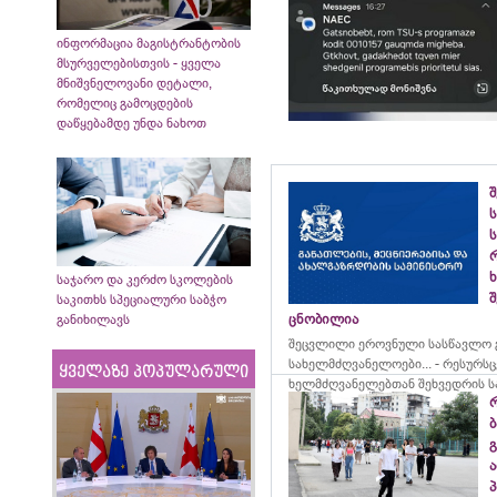
ინფორმაცია მაგისტრანტობის
მსურველებისთვის - ყველა
მნიშვნელოვანი დეტალი,
რომელიც გამოცდების
დაწყებამდე უნდა ნახოთ
ს
ს
საჯარო და კერძო სკოლების
შ
საკითხს სპეციალური საბჭო
ცნობილია
განიხილავს
შეცვლილი ეროვნული სასწავლო გ
სახელმძღვანელოები... - რესურს
ყველაზე პოპულარული
ხელმძღვანელებთან შეხვედრის ს