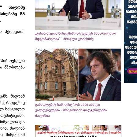
მ'' სალომე
სძიებაზე 83
.
ლა ჰქონდათ.
„განათლების სისტემაში არ გვაქვს სახარბიელო
მდგომარეობა“ - ირაკლი კობახიძე
 პიროვნული
და მშობლებს
ანს, მაგრამ
ზე, როდესაც
განათლების სამინისტროს სამი ახალი
ნულ სასკოლო
ვალდებულება - მთავრობის დადგენილება
ემატიკაში,
ძალაშია
მიშვილია და
რია, ძალიან
. მისგან ამ