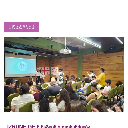
ეტალონი
IZRUNE.GE-ს საზეიმო ღონისძიება -