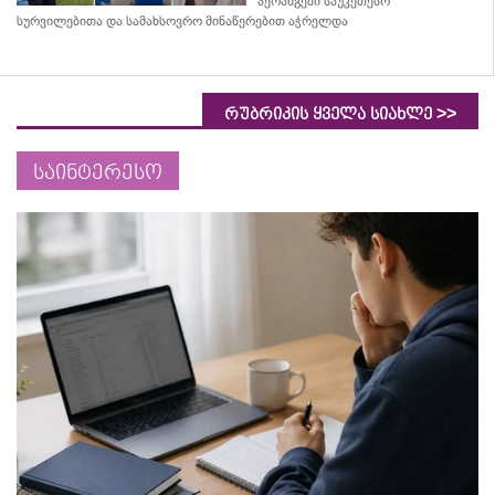
პერანგები საუკეთესო
სურვილებითა და სამახსოვრო
მინაწერებით
აჭრელდა
>>
რუბრიკის ყველა სიახლე
საინტერესო