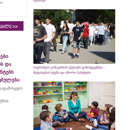
შესახებ
ყო
>>
იახლე
ები
ს და
საგრანტო კონკურსის ქულები გამოქვეყნდა -
ნტებს
შეფასების სქემა და სწორი პასუხები
ებულება
 საგამოცდო
ქმის