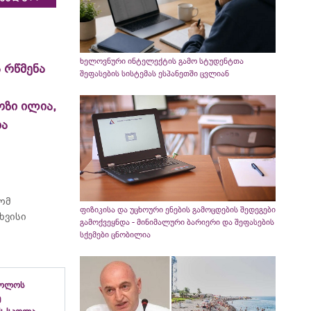
ხელოვნური ინტელექტის გამო სტუდენტთა
 რწმენა
შეფასების სისტემას ესპანეთში ცვლიან
ოზი ილია,
ია
რომ
ფიზიკისა და უცხოური ენების გამოცდების შედეგები
ხვისი
გამოქვეყნდა - მინიმალური ბარიერი და შეფასების
სქემები ცნობილია
ბოლოს
ე