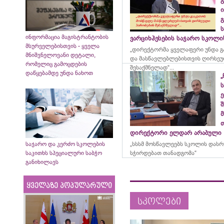
გ
ი
გ
ინფორმაცია მაგისტრანტობის
ვარციხჰესების საჯარო სკოლ
მსურველებისთვის - ყველა
„დირექტორმა ყველაფერი უნდა გ
მნიშვნელოვანი დეტალი,
და მასწავლებლებისთვის ღირსეუ
რომელიც გამოცდების
შესაქმნელად“...
დაწყებამდე უნდა ნახოთ
„
ე
მ
დირექტორი ელდარ არაბული
საჯარო და კერძო სკოლების
„სსსმ მოსწავლეებს სკოლის დას
საკითხს სპეციალური საბჭო
სჭირდებათ თანადგომა“
განიხილავს
ყველაზე პოპულარული
სკოლები