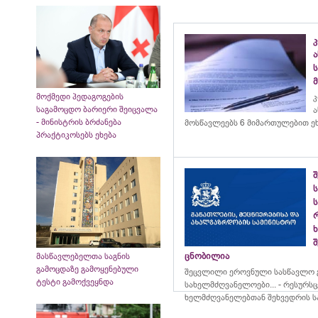
მოქმედი პედაგოგების
კ
საგამოცდო ბარიერი შეიცვალა
ა
- მინისტრის ბრძანება
მოსწავლეებს 6 მიმართულებით ე
პრაქტიკოსებს ეხება
ს
ს
შ
ცნობილია
მასწავლებელთა საგნის
გამოცდაზე გამოყენებული
შეცვლილი ეროვნული სასწავლო გ
ტესტი გამოქვეყნდა
სახელმძღვანელოები... - რესურს
ხელმძღვანელებთან შეხვედრის ს