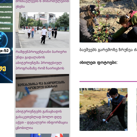
მოსწავლეებს 6 მიმართულებით
ეხება
ბავშვებს გარემოზე ზრუნვა 
რამდენპროცენტიანი ბარიერი
უნდა გადალახოს
იხილეთ ფოტოები:
აბიტურიენტმა პროფესიულ
პროგრამაზე რომ ჩაირიცხოს
აბიტურიენტებს განაცხადის
გასაკეთებლად ბოლო დღე
აქვთ - დეტალური ინფორმაცია
ცნობილია