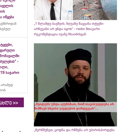
ს სკოლა
ფშაველის
ლის
 იწყება
„1 წლამდე ბავშვის, ზღვაზე წაყვანა თქვენი
ტემბრიდან
არჩევანი არ უნდა იყოს“ - ოთხი მთავარი
რსებულ
რეკომენდაცია ივანე ჩხაიძისგან
იტყვები,
ყვარული
მომავალში
ძელებას“ -
ვილი,
19 საჯარო
 არამედ
რობ
>>
იახლე
„მერწმუნეთ, ცოდნა და რწმენა არ უპირისპირდება