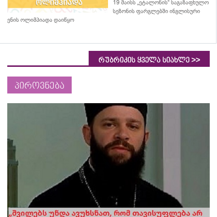
19 მაისს „ეტალონის“ საგაზაფხულო
სეზონის ფარგლებში ინგლისური
ენის ოლიმპიადა დაიწყო
>>
რუბრიკის ყველა სიახლე
პიროვნება