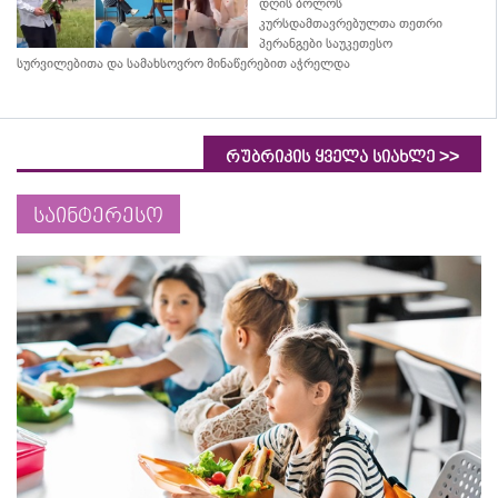
დღის ბოლოს
კურსდამთავრებულთა თეთრი
პერანგები საუკეთესო
სურვილებითა და სამახსოვრო
მინაწერებით
აჭრელდა
>>
რუბრიკის ყველა სიახლე
საინტერესო