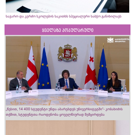
საჯარო და კერძო სკოლების საკითხს სპეციალური საბჭო განიხილავს
ყველაზე პოპულარული
„წესით, 14 400 სტუდენტი უნდა აბარებდეს უნივერსიტეტში“- კობახიძის
თქმით, სტუდენტთა რაოდენობა ყოველწიურად შემცირდება