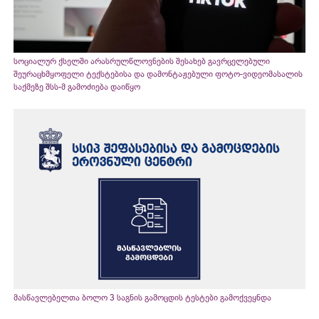
სოციალურ ქსელში არასრულწლოვნების შესახებ გავრცელებული
შეურაცხმყოფელი ტექსტებისა და დამონტაჟებული ფოტო-ვიდეომასალის
საქმეზე შსს-მ გამოძიება დაიწყო
მასწავლებელთა ბოლო 3 საგნის გამოცდის ტესტები გამოქვეყნდა