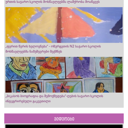
ურთის საჯარო სკოლის მოსწავლეებმა ლაშქრობა მოაწყვეს
„ფერით წერის ხელოვნება“ - ოზურგეთის N2 საჯარო სკოლის
მოსწავლეებმა ნამუშევრები შექმნეს
„პიკასოს ბიოგრაფია და შემოქმედება“-ღების საჯარო სკოლის
ინტეგრირებული გაკვეთილი
ვიდეოები