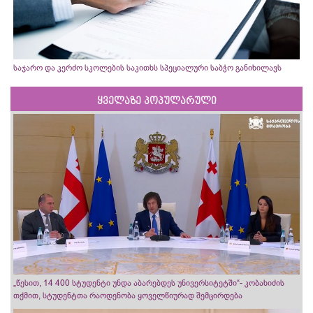
საჯარო და კერძო სკოლების საკითხს სპეციალური საბჭო განიხილავს
ყველაზე პოპულარული
„წესით, 14 400 სტუდენტი უნდა აბარებდეს უნივერსიტეტში“- კობახიძის
თქმით, სტუდენტთა რაოდენობა ყოველწიურად შემცირდება