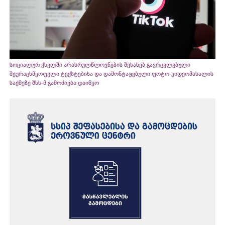
სოციალურ ქსელში არასრულწლოვნების შესახებ გავრცელებული
შეურაცხმყოფელი ტექსტებისა და დამონტაჟებული ფოტო-ვიდეომასალის
საქმეზე შსს-მ გამოძიება დაიწყო