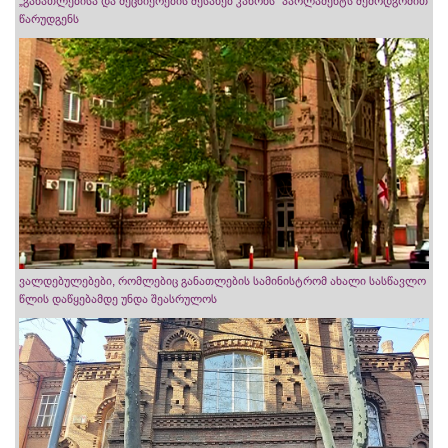
„განათლებისა და მეცნიერების შესახებ კანონს“ პარლამენტს შემოდგომით
წარუდგენს
ვალდებულებები, რომლებიც განათლების სამინისტრომ ახალი სასწავლო
წლის დაწყებამდე უნდა შეასრულოს