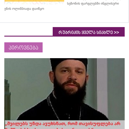
სეზონის ფარგლებში ინგლისური
ენის ოლიმპიადა დაიწყო
>>
რუბრიკის ყველა სიახლე
პიროვნება