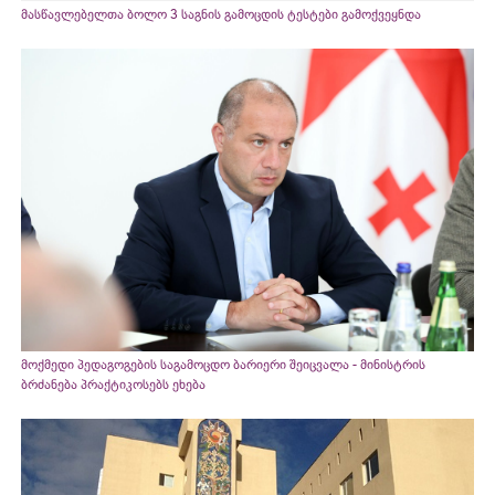
მასწავლებელთა ბოლო 3 საგნის გამოცდის ტესტები გამოქვეყნდა
მოქმედი პედაგოგების საგამოცდო ბარიერი შეიცვალა - მინისტრის
ბრძანება პრაქტიკოსებს ეხება