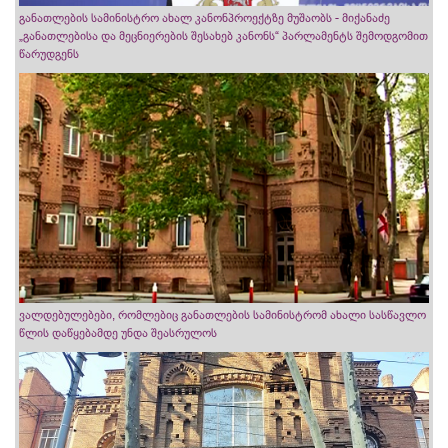
განათლების სამინისტრო ახალ კანონპროექტზე მუშაობს - მიქანაძე
„განათლებისა და მეცნიერების შესახებ კანონს“ პარლამენტს შემოდგომით
წარუდგენს
ვალდებულებები, რომლებიც განათლების სამინისტრომ ახალი სასწავლო
წლის დაწყებამდე უნდა შეასრულოს