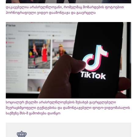
დაკავებულია არასრულწლოვანი, რომელმაც მოზარდების ფოტოებით
პორნოგრაფიული ვიდეო დაამონტაჟა და გაავრცელა
სოციალურ ქსელში არასრულწლოვნების შესახებ გავრცელებული
შეურაცხმყოფელი ტექსტებისა და დამონტაჟებული ფოტო-ვიდეომასალის
საქმეზე შსს-მ გამოძიება დაიწყო