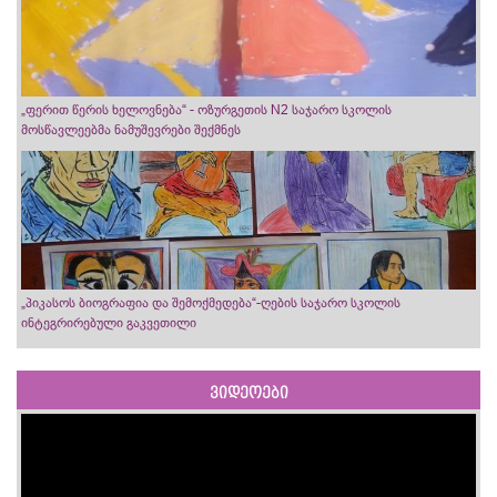
„ფერით წერის ხელოვნება“ - ოზურგეთის N2 საჯარო სკოლის
მოსწავლეებმა ნამუშევრები შექმნეს
„პიკასოს ბიოგრაფია და შემოქმედება“-ღების საჯარო სკოლის
ინტეგრირებული გაკვეთილი
ვიდეოები