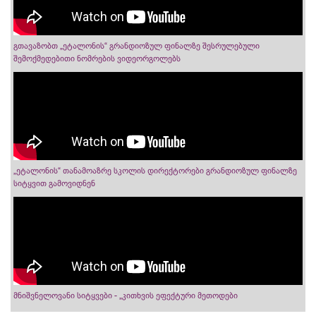
გთავაზობთ „ეტალონის“ გრანდიოზულ ფინალზე შესრულებული
შემოქმედებითი ნომრების ვიდეორგოლებს
„ეტალონის“ თანამოაზრე სკოლის დირექტორები გრანდიოზულ ფინალზე
სიტყვით გამოვიდნენ
მნიშვნელოვანი სიტყვები - „კითხვის ეფექტური მეთოდები