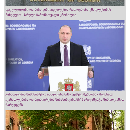
ფაკულტეტები და მისაღები ადგილების რაოდენობა უმაღლესების
მიხედვით - სრული ჩამონათვალი ცნობილია
განათლების სამინისტრო ახალ კანონპროექტზე მუშაობს - მიქანაძე
„განათლებისა და მეცნიერების შესახებ კანონს“ პარლამენტს შემოდგომით
წარუდგენს