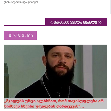
ენის ოლიმპიადა დაიწყო
>>
რუბრიკის ყველა სიახლე
პიროვნება