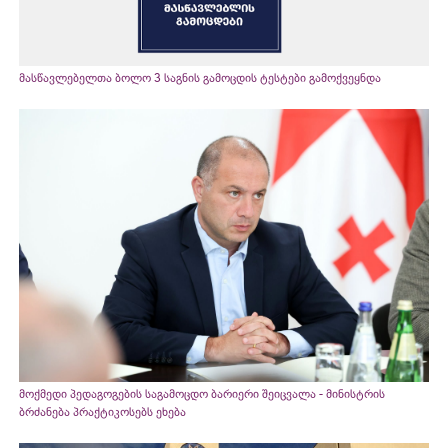
მასწავლებელთა ბოლო 3 საგნის გამოცდის ტესტები გამოქვეყნდა
მოქმედი პედაგოგების საგამოცდო ბარიერი შეიცვალა - მინისტრის
ბრძანება პრაქტიკოსებს ეხება