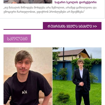
საჯარო სკოლის დირექტორი
„თუ მასალის მიწოდება მოხდება არა ზეწოლით, არამედ განხილვითა და
ემოციური ჩართულობით, ვფიქრობ პრობლემები არ შეიქმნება“
>>
რუბრიკის ყველა სიახლე
სკოლები