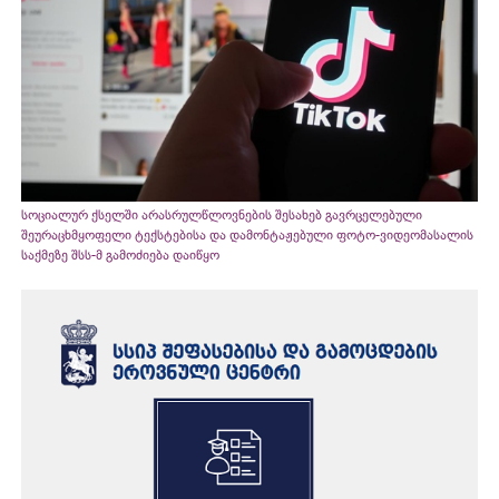
სოციალურ ქსელში არასრულწლოვნების შესახებ გავრცელებული
შეურაცხმყოფელი ტექსტებისა და დამონტაჟებული ფოტო-ვიდეომასალის
საქმეზე შსს-მ გამოძიება დაიწყო