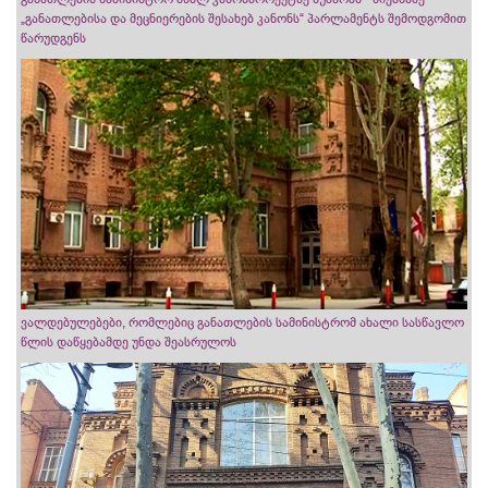
„განათლებისა და მეცნიერების შესახებ კანონს“ პარლამენტს შემოდგომით
წარუდგენს
ვალდებულებები, რომლებიც განათლების სამინისტრომ ახალი სასწავლო
წლის დაწყებამდე უნდა შეასრულოს