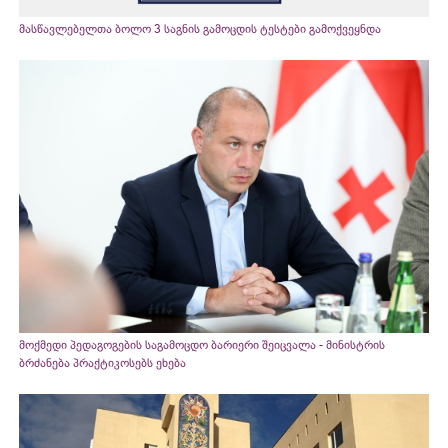
მასწავლებელთა ბოლო 3 საგნის გამოცდის ტესტები გამოქვეყნდა
მოქმედი პედაგოგების საგამოცდო ბარიერი შეიცვალა - მინისტრის
ბრძანება პრაქტიკოსებს ეხება