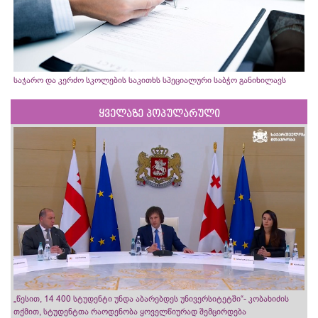
საჯარო და კერძო სკოლების საკითხს სპეციალური საბჭო განიხილავს
ყველაზე პოპულარული
„წესით, 14 400 სტუდენტი უნდა აბარებდეს უნივერსიტეტში“- კობახიძის
თქმით, სტუდენტთა რაოდენობა ყოველწიურად შემცირდება