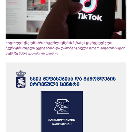
სოციალურ ქსელში არასრულწლოვნების შესახებ გავრცელებული
შეურაცხმყოფელი ტექსტებისა და დამონტაჟებული ფოტო-ვიდეომასალის
საქმეზე შსს-მ გამოძიება დაიწყო