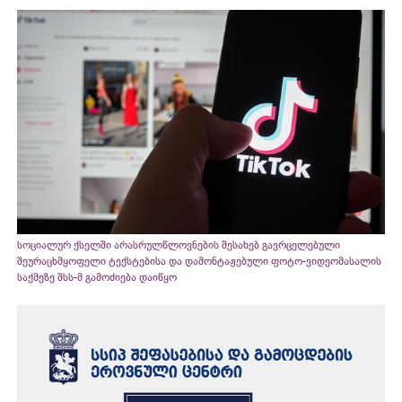
სოციალურ ქსელში არასრულწლოვნების შესახებ გავრცელებული
შეურაცხმყოფელი ტექსტებისა და დამონტაჟებული ფოტო-ვიდეომასალის
საქმეზე შსს-მ გამოძიება დაიწყო