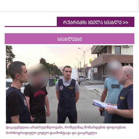
>>
რუბრიკის ყველა სიახლე
სიახლეები
დაკავებულია არასრულწლოვანი, რომელმაც მოზარდების ფოტოებით
პორნოგრაფიული ვიდეო დაამონტაჟა და გაავრცელა