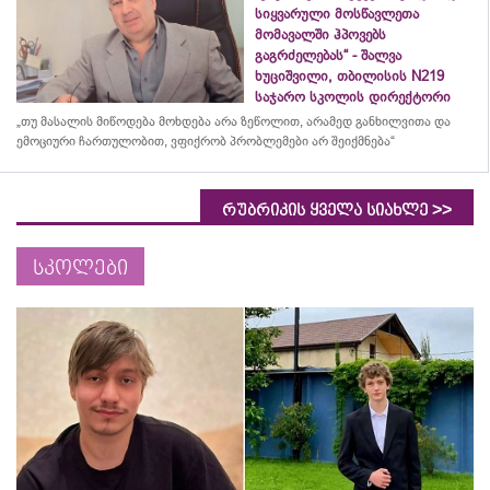
სიყვარული მოსწავლეთა
მომავალში ჰპოვებს
გაგრძელებას“ - შალვა
ხუციშვილი, თბილისის N219
საჯარო სკოლის დირექტორი
„თუ მასალის მიწოდება მოხდება არა ზეწოლით, არამედ განხილვითა და
ემოციური ჩართულობით, ვფიქრობ პრობლემები არ შეიქმნება“
>>
რუბრიკის ყველა სიახლე
სკოლები