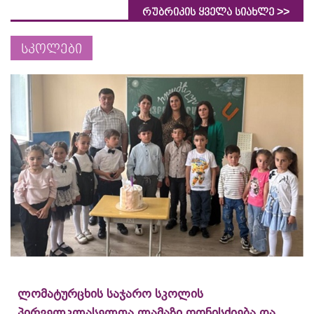
>>
რუბრიკის ყველა სიახლე
სკოლები
ლომატურცხის საჯარო სკოლის
პირველკლასელთა ლამაზი ღონისძიება და