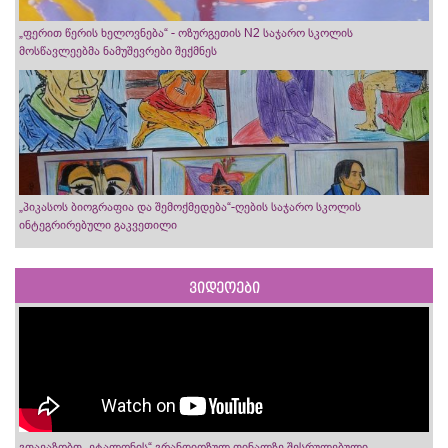
„ფერით წერის ხელოვნება“ - ოზურგეთის N2 საჯარო სკოლის
მოსწავლეებმა ნამუშევრები შექმნეს
„პიკასოს ბიოგრაფია და შემოქმედება“-ღების საჯარო სკოლის
ინტეგრირებული გაკვეთილი
ვიდეოები
გთავაზობთ „ეტალონის“ გრანდიოზულ ფინალზე შესრულებული