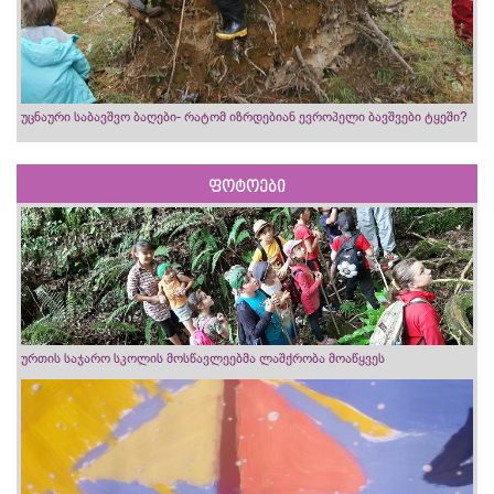
უცნაური საბავშვო ბაღები- რატომ იზრდებიან ევროპელი ბავშვები ტყეში?
ფოტოები
ურთის საჯარო სკოლის მოსწავლეებმა ლაშქრობა მოაწყვეს