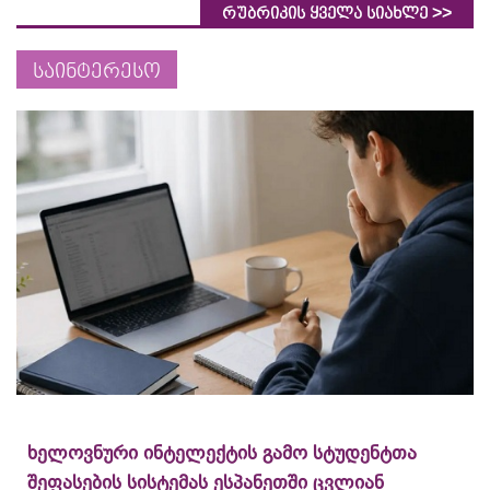
>>
რუბრიკის ყველა სიახლე
საინტერესო
ხელოვნური ინტელექტის გამო სტუდენტთა
შეფასების სისტემას ესპანეთში ცვლიან