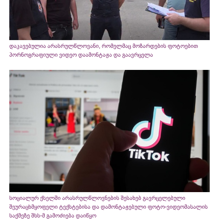
დაკავებულია არასრულწლოვანი, რომელმაც მოზარდების ფოტოებით
პორნოგრაფიული ვიდეო დაამონტაჟა და გაავრცელა
სოციალურ ქსელში არასრულწლოვნების შესახებ გავრცელებული
შეურაცხმყოფელი ტექსტებისა და დამონტაჟებული ფოტო-ვიდეომასალის
საქმეზე შსს-მ გამოძიება დაიწყო