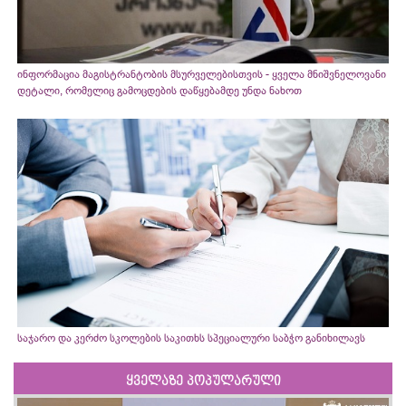
ინფორმაცია მაგისტრანტობის მსურველებისთვის - ყველა მნიშვნელოვანი
დეტალი, რომელიც გამოცდების დაწყებამდე უნდა ნახოთ
საჯარო და კერძო სკოლების საკითხს სპეციალური საბჭო განიხილავს
ყველაზე პოპულარული