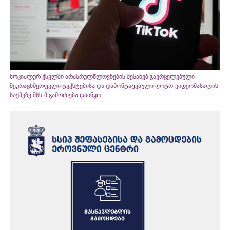
სოციალურ ქსელში არასრულწლოვნების შესახებ გავრცელებული
შეურაცხმყოფელი ტექსტებისა და დამონტაჟებული ფოტო-ვიდეომასალის
საქმეზე შსს-მ გამოძიება დაიწყო