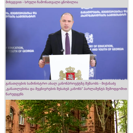
მიხედვით - სრული ჩამონათვალი ცნობილია
განათლების სამინისტრო ახალ კანონპროექტზე მუშაობს - მიქანაძე
„განათლებისა და მეცნიერების შესახებ კანონს“ პარლამენტს შემოდგომით
წარუდგენს