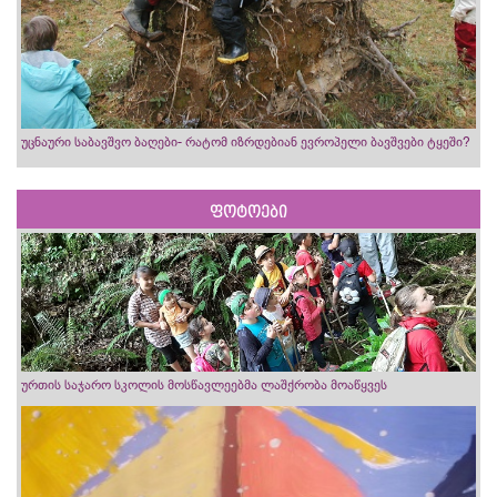
უცნაური საბავშვო ბაღები- რატომ იზრდებიან ევროპელი ბავშვები ტყეში?
ფოტოები
ურთის საჯარო სკოლის მოსწავლეებმა ლაშქრობა მოაწყვეს