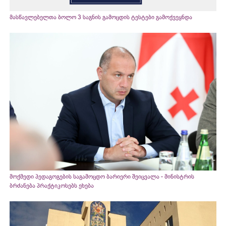
მასწავლებელთა ბოლო 3 საგნის გამოცდის ტესტები გამოქვეყნდა
მოქმედი პედაგოგების საგამოცდო ბარიერი შეიცვალა - მინისტრის
ბრძანება პრაქტიკოსებს ეხება