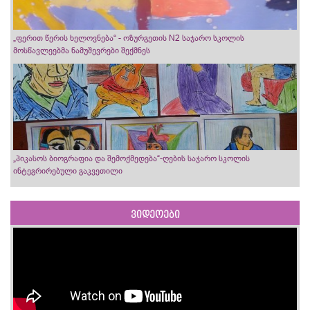
„ფერით წერის ხელოვნება“ - ოზურგეთის N2 საჯარო სკოლის
მოსწავლეებმა ნამუშევრები შექმნეს
„პიკასოს ბიოგრაფია და შემოქმედება“-ღების საჯარო სკოლის
ინტეგრირებული გაკვეთილი
ვიდეოები