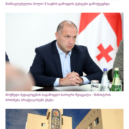
მასწავლებელთა ბოლო 3 საგნის გამოცდის ტესტები გამოქვეყნდა
მოქმედი პედაგოგების საგამოცდო ბარიერი შეიცვალა - მინისტრის
ბრძანება პრაქტიკოსებს ეხება