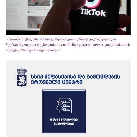
სოციალურ ქსელში არასრულწლოვნების შესახებ გავრცელებული
შეურაცხმყოფელი ტექსტებისა და დამონტაჟებული ფოტო-ვიდეომასალის
საქმეზე შსს-მ გამოძიება დაიწყო