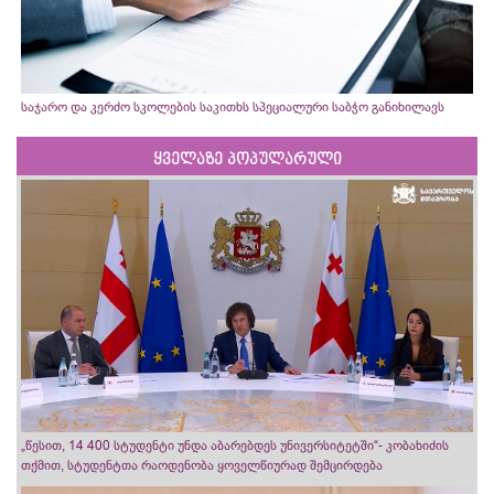
საჯარო და კერძო სკოლების საკითხს სპეციალური საბჭო განიხილავს
ყველაზე პოპულარული
„წესით, 14 400 სტუდენტი უნდა აბარებდეს უნივერსიტეტში“- კობახიძის
თქმით, სტუდენტთა რაოდენობა ყოველწიურად შემცირდება