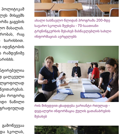
ს პოლიტიკამ
ლეს მისცემს
ახალი სასწავლო წლიდან პროგრამა 200-მდე
რმა გაგების
საჯარო სკოლას შეეხება - 70-საათიანი
ლო მასალას.
ტრენინგკურსის შესახებ მასწავლებლის სახლი
რობას, რაც
ინფორმაციას ავრცელებს
 ხარისხით.
ი იდენტობის
ს რამდენიმე
არისხს.
ნტირებულია
ად ცალკეული
სრულყოფილად
ნვითარებას.
მება როგორც
იდი ნაწილი
რის მიხედვით ცხადდება ვარიანტი რთულად -
ეოგრაფიულად
დეტალური ინფორმაცია ქულის გათანაბრების
შესახებ
გამოწვევაა
და სკოლას,