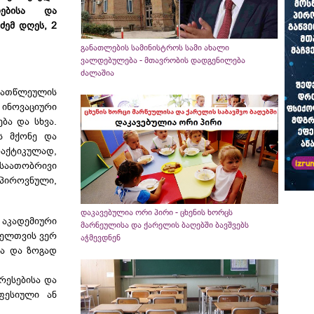
რებისა და
ძემ დღეს, 2
განათლების სამინისტროს სამი ახალი
ვალდებულება - მთავრობის დადგენილება
:
ძალაშია
ი ათწლეულის
ინოვაციური
ბა და სხვა.
ს მქონე და
რაქტიკულად,
საათობრივი
 პიროვნული,
დაკავებულია ორი პირი - ცხენის ხორცს
აკადემიური
მარნეულისა და ქარელის ბაღებში ბავშვებს
ველთვის ვერ
აჭმევდნენ
სა და ზოგად
რესებისა და
ფესიული ან