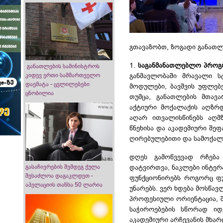
გთავაზობთ, ზოგადი განათლ
1.
საგანმანათლებლო პროგრ
განათლების სამინისტროს
განმავლობაში მრავალი ს
კიდევ ერთი სამმართველო
დაემატა - ცვლილებები
მოდულები, ბავშვის უფლებ
ცნობილია
თუმცა, განათლების მთავა
აქტიური მოქალაქის აღზრდ
აღარ ითვალისწინებს აღმ
წნეხისა და აკადემიური შე
ღირებულებითი და სამოქალ
დღეს გამოწვევად რჩება 
გასაჩივრების შემდეგ ქულა
დატვირთვა, ნაკლები ინტერ
შესაძლოა დაგაკლდეთ -
ფუნქციონირებს როგორც ფუ
აპელაციის თანხა 50 ლარია
უნარებს. ვერ ხდება მოსწავ
პროფესიული ორიენტაცია, შ
საჭიროებების სწორად ი
აკადემიური არჩევანის მხარ