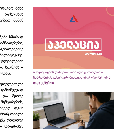
ედავად მისი
 რესურსის
ებით, მაშინ
მები ხშირად
მზადებები,
აჭიროებებზე
ლიტიკაზე.
წავლებლების
რ საგნებს –
აპელაციების დაწყების თარიღი ცნობილია -
ოგიას.
ნაშრომების გასაჩივრებისთვის აბიტურიენტებს 3
დღე ექნებათ
რციელებული
 გამოწვევად
ა და მცირე
ემცირების,
ვავედ დგას
ილმოწყობილი
ენს როგორც
ო გარემოზე.