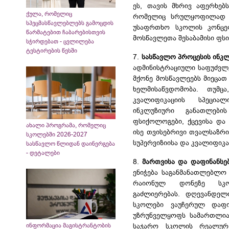
ეს, თავის მხრივ აფერხებ
ქულა, რომელიც
რომელიც სრულყოფილად შე
სპეცმასწავლებლებს გამოცდის
უსაფრთხო სკოლის კონცეფც
წარმატებით ჩაბარებისთვის
მოსწავლეთა შესაბამისი ფსი
სჭირდებათ - ცვლილება
ტესტირების წესში
7.
სასწავლო პროცესის ინკ
ადმინისტრაციული საფუძვლე
მქონე მოსწავლეებს მიეცა
ხელმისაწვდომობა. თუმ
კვალიფიკაციის სპეცი
ინკლუზიური განათლები
ფსიქოლოგები, ქცევისა და
ახალი პროგრამა, რომელიც
ისე თვისებრივი თვალსაზრი
სკოლებში 2026-2027
სუპერვიზიისა და კვალიფიკა
სასწავლო წლიდან დაინერგება
- დეტალები
8.
მართვისა და დაფინანსებ
ენიჭება საგანმანათლებლო
რაიონულ დონეზე სკო
გაძლიერებას. დღევანდელ
სკოლები ვაუჩერულ დაფი
უზრუნველყოფს სამართლიან
ინფორმაცია მაგისტრანტობის
საჯარო სკოლის რეალურ 