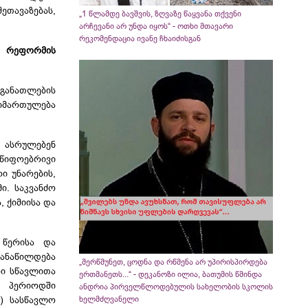
ეთავაზებას,
„1 წლამდე ბავშვის, ზღვაზე წაყვანა თქვენი
არჩევანი არ უნდა იყოს“ - ოთხი მთავარი
რეკომენდაცია ივანე ჩხაიძისგან
რეფორმის
განათლების
მიმართულება
ი ასრულებენ
იფოებრივი
ი უნარების,
ი. საკვანძო
, ქიმიისა და
 წერისა და
დანაწილდება
„მერწმუნეთ, ცოდნა და რწმენა არ უპირისპირდება
რი სწავლითა
ერთმანეთს...“ - დეკანოზი ილია, ბათუმის წმინდა
ნ პერიოდში
ანდრია პირველწლოდებულის სახელობის სკოლის
ი) სასწავლო
ხელმძღვანელი