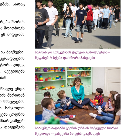
მას, სადაც
რებს შორის
და მოითხოვს
 ეს მიდგომა
ს ბავშვები,
საგრანტო კონკურსის ქულები გამოქვეყნდა -
შეფასების სქემა და სწორი პასუხები
ყურადღების
ქტორი კიდევ
 აქვეითებს
ბას.
სწავლე უნდა
ლის მხრიდან
ი სწავლების
და სასკოლო
ყებს ცოდნის
მხარდამჭერ
ს დაგეგმვის
საბავშვო ბაღებში ცხენის დნმ-ის შემცველი ხორცი
შედიოდა - დასკვანა ბაღებს დაუმალეს