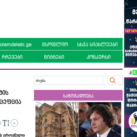
lamdelebi.ge
მსოფლიო
სხვა სიახლეები
რჩევები
წიგნები
კონკურსი
მის
საზოგადოება
ცეფცია
+
ის ეროვნული