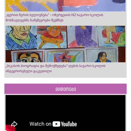
„ფერით წერის ხელოვნება“ - ოზურგეთის N2 საჯარო სკოლის
მოსწავლეებმა ნამუშევრები შექმნეს
„პიკასოს ბიოგრაფია და შემოქმედება“-ღების საჯარო სკოლის
ინტეგრირებული გაკვეთილი
ვიდეოები