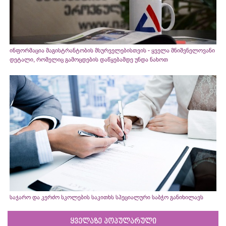
ინფორმაცია მაგისტრანტობის მსურველებისთვის - ყველა მნიშვნელოვანი
დეტალი, რომელიც გამოცდების დაწყებამდე უნდა ნახოთ
საჯარო და კერძო სკოლების საკითხს სპეციალური საბჭო განიხილავს
ყველაზე პოპულარული