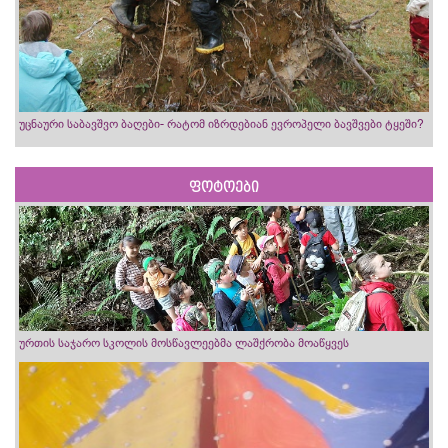
უცნაური საბავშვო ბაღები- რატომ იზრდებიან ევროპელი ბავშვები ტყეში?
ფოტოები
ურთის საჯარო სკოლის მოსწავლეებმა ლაშქრობა მოაწყვეს