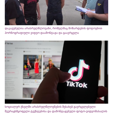
დაკავებულია არასრულწლოვანი, რომელმაც მოზარდების ფოტოებით
პორნოგრაფიული ვიდეო დაამონტაჟა და გაავრცელა
სოციალურ ქსელში არასრულწლოვნების შესახებ გავრცელებული
შეურაცხმყოფელი ტექსტებისა და დამონტაჟებული ფოტო-ვიდეომასალის