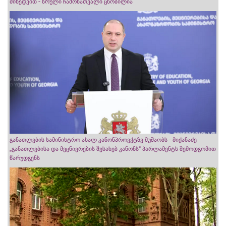
მიხედვით - სრული ჩამონათვალი ცნობილია
განათლების სამინისტრო ახალ კანონპროექტზე მუშაობს - მიქანაძე
„განათლებისა და მეცნიერების შესახებ კანონს“ პარლამენტს შემოდგომით
წარუდგენს