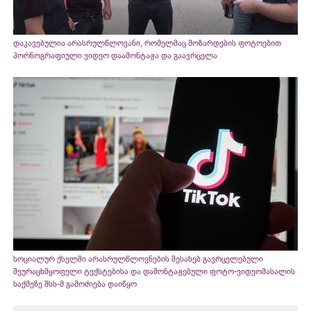
დაკავებულია არასრულწლოვანი, რომელმაც მოზარდების ფოტოებით
პორნოგრაფიული ვიდეო დაამონტაჟა და გაავრცელა
სოციალურ ქსელში არასრულწლოვნების შესახებ გავრცელებული
შეურაცხმყოფელი ტექსტებისა და დამონტაჟებული ფოტო-ვიდეომასალის
საქმეზე შსს-მ გამოძიება დაიწყო