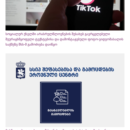
სოციალურ ქსელში არასრულწლოვნების შესახებ გავრცელებული
შეურაცხმყოფელი ტექსტებისა და დამონტაჟებული ფოტო-ვიდეომასალის
საქმეზე შსს-მ გამოძიება დაიწყო