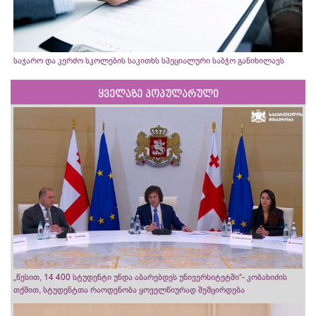
საჯარო და კერძო სკოლების საკითხს სპეციალური საბჭო განიხილავს
ყველაზე პოპულარული
„წესით, 14 400 სტუდენტი უნდა აბარებდეს უნივერსიტეტში“- კობახიძის
თქმით, სტუდენტთა რაოდენობა ყოველწიურად შემცირდება