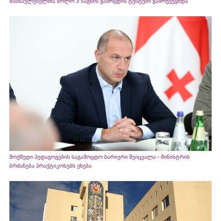
მასწავლებელთა ბოლო 3 საგნის გამოცდის ტესტები გამოქვეყნდა
მოქმედი პედაგოგების საგამოცდო ბარიერი შეიცვალა - მინისტრის
ბრძანება პრაქტიკოსებს ეხება