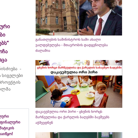
ლური
ბი
განათლების სამინისტროს სამი ახალი
ბს“
ვალდებულება - მთავრობის დადგენილება
ოჩა
ძალაშია
სცა
ისძიება -
 სიგელები
 პროექტის
ვილმა
დაკავებულია ორი პირი - ცხენის ხორცს
ლური
მარნეულისა და ქარელის ბაღებში ბავშვებს
 ფინალური
აჭმევდნენ
ემატიკის
აიწყო!