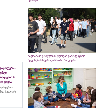
შესახებ
საგრანტო კონკურსის ქულები გამოქვეყნდა -
შეფასების სქემა და სწორი პასუხები
აცრდება -
ენტი
ავლეებს 6
თ ეხება
ცრდება -
ნტი სკოლის