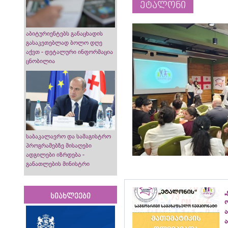
ეტალონი
აბიტურიენტებს განაცხადის
გასაკეთებლად ბოლო დღე
აქვთ - დეტალური ინფორმაცია
ცნობილია
საბაკალავრო და სამაგისტრო
პროგრამებზე მისაღები
ადგილები იზრდება -
განათლების მინისტრი
„
სიახლეები