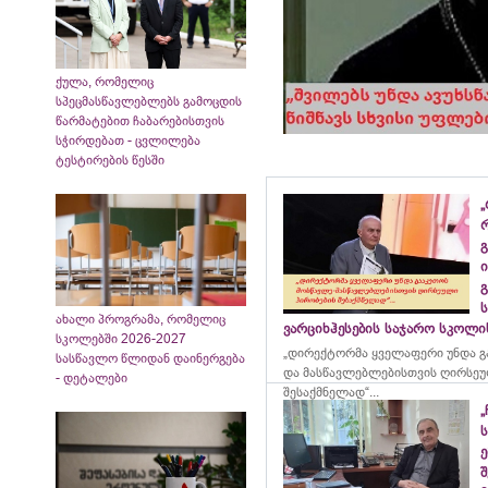
ქულა, რომელიც
სპეცმასწავლებლებს გამოცდის
წარმატებით ჩაბარებისთვის
სჭირდებათ - ცვლილება
ტესტირების წესში
„
გ
ი
გ
ახალი პროგრამა, რომელიც
ვარციხჰესების საჯარო სკოლ
სკოლებში 2026-2027
„დირექტორმა ყველაფერი უნდა გ
სასწავლო წლიდან დაინერგება
და მასწავლებლებისთვის ღირსეუ
- დეტალები
შესაქმნელად“...
„
ე