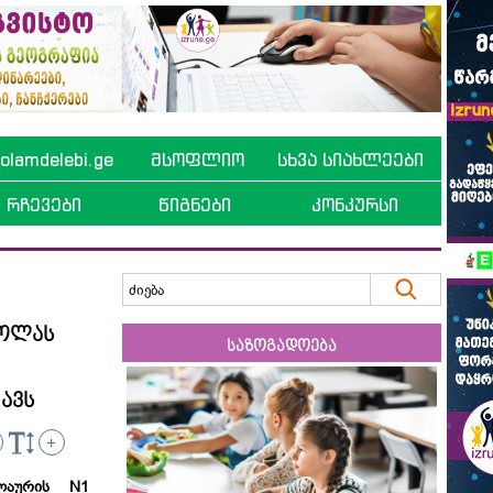
lamdelebi.ge
მსოფლიო
სხვა სიახლეები
რჩევები
წიგნები
კონკურსი
კოლას
საზოგადოება
ავს
+
ხლაურის N1