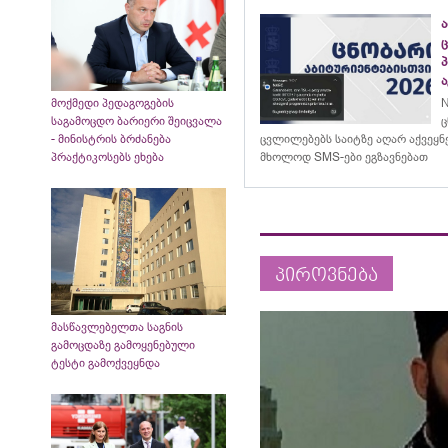
N
მოქმედი პედაგოგების
ც
საგამოცდო ბარიერი შეიცვალა
ცვლილებებს საიტზე აღარ აქვეყნე
- მინისტრის ბრძანება
მხოლოდ SMS-ები ეგზავნებათ
პრაქტიკოსებს ეხება
პიროვნება
მასწავლებელთა საგნის
გამოცდაზე გამოყენებული
ტესტი გამოქვეყნდა