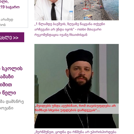
ვილი,
19 საჯარო
 არამედ
„1 წლამდე ბავშვის, ზღვაზე წაყვანა თქვენი
რობ
არჩევანი არ უნდა იყოს“ - ოთხი მთავარი
რეკომენდაცია ივანე ჩხაიძისგან
>>
იახლე
ო სკოლის
ამაზი
ეიმით
ო წელი
მა დამსწრე
როვანი
„მერწმუნეთ, ცოდნა და რწმენა არ უპირისპირდება