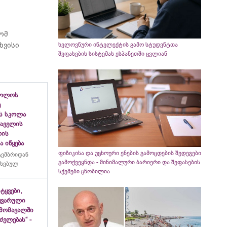
რომ
ხვისი
ხელოვნური ინტელექტის გამო სტუდენტთა
შეფასების სისტემას ესპანეთში ცვლიან
ბოლოს
ე
ს სკოლა
ფშაველის
ლის
 იწყება
ფიზიკისა და უცხოური ენების გამოცდების შედეგები
ტემბრიდან
გამოქვეყნდა - მინიმალური ბარიერი და შეფასების
რსებულ
სქემები ცნობილია
იტყვები,
ყვარული
მომავალში
ძელებას“ -