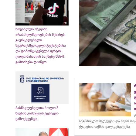
სოციალურ ქსელში
არასრულწლოვნების შესახებ
გავრცელებული
შეურაცხმყოფელი ტექსტებისა
და დამონტაჟებული ფოტო-
ვიდეომასალის საქმეზე შსს-მ
გამოძიება დაიწყო
დ
მასწავლებელთა ბოლო 3
საგნის გამოცდის ტესტები
რ
გამოქვეყნდა
საგამოცდო შედეგებს და აქვთ თუ
ქულების თქმის ვალდებულება