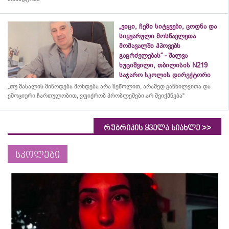
„ვიცი, ჩემი სიტყვები, ცოდნა და
სიყვარული მოსწავლეთა
მომავალში ჰპოვებს
გაგრძელებას“ - შალვა
ხუციშვილი, თბილისის N219
საჯარო სკოლის დირექტორი
„თუ მასალის მიწოდება მოხდება არა ზეწოლით, არამედ განხილვითა და
ემოციური ჩართულობით, ვფიქრობ პრობლემები არ შეიქმნება“
>>
რუბრიკის ყველა სიახლე
სკოლები