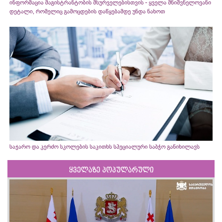
ინფორმაცია მაგისტრანტობის მსურველებისთვის - ყველა მნიშვნელოვანი
დეტალი, რომელიც გამოცდების დაწყებამდე უნდა ნახოთ
საჯარო და კერძო სკოლების საკითხს სპეციალური საბჭო განიხილავს
ყველაზე პოპულარული