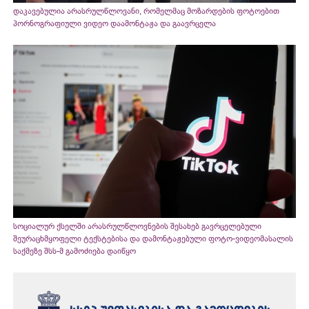
დაკავებულია არასრულწლოვანი, რომელმაც მოზარდების ფოტოებით
პორნოგრაფიული ვიდეო დაამონტაჟა და გაავრცელა
სოციალურ ქსელში არასრულწლოვნების შესახებ გავრცელებული
შეურაცხმყოფელი ტექსტებისა და დამონტაჟებული ფოტო-ვიდეომასალის
საქმეზე შსს-მ გამოძიება დაიწყო