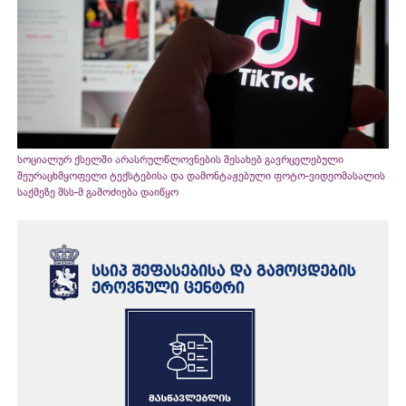
სოციალურ ქსელში არასრულწლოვნების შესახებ გავრცელებული
შეურაცხმყოფელი ტექსტებისა და დამონტაჟებული ფოტო-ვიდეომასალის
საქმეზე შსს-მ გამოძიება დაიწყო