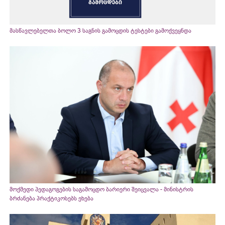
მასწავლებელთა ბოლო 3 საგნის გამოცდის ტესტები გამოქვეყნდა
მოქმედი პედაგოგების საგამოცდო ბარიერი შეიცვალა - მინისტრის
ბრძანება პრაქტიკოსებს ეხება