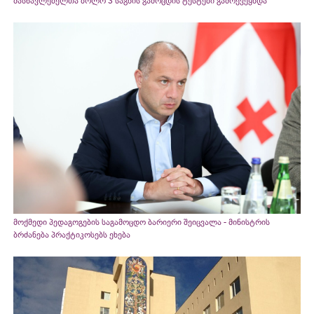
მასწავლებელთა ბოლო 3 საგნის გამოცდის ტესტები გამოქვეყნდა
მოქმედი პედაგოგების საგამოცდო ბარიერი შეიცვალა - მინისტრის
ბრძანება პრაქტიკოსებს ეხება