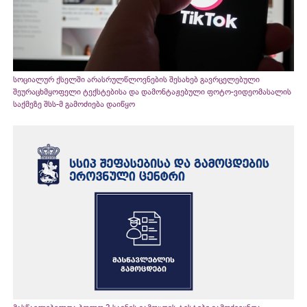
სოციალურ ქსელში არასრულწლოვნების შესახებ გავრცელებული
შეურაცხმყოფელი ტექსტებისა და დამონტაჟებული ფოტო-ვიდეომასალის
საქმეზე შსს-მ გამოძიება დაიწყო