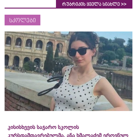
>>
რუბრიკის ყველა სიახლე
სკოლები
კისისხევის საჯარო სკოლის
კურსდამთავრებულმა, ანა ხმალაძემ ეროვნულ