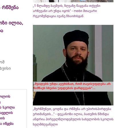
„1 წლამდე ბავშვის, ზღვაზე წაყვანა თქვენი
 რწმენა
არჩევანი არ უნდა იყოს“ - ოთხი მთავარი
რეკომენდაცია ივანე ჩხაიძისგან
ოზი ილია,
ია
რომ
ხვისი
ბოლოს
ე
ს სკოლა
„მერწმუნეთ, ცოდნა და რწმენა არ უპირისპირდება
ფშაველის
ერთმანეთს...“ - დეკანოზი ილია, ბათუმის წმინდა
ლის
ანდრია პირველწლოდებულის სახელობის სკოლის
 იწყება
ხელმძღვანელი