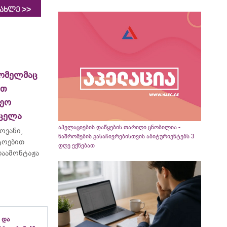
>>
იახლე
ომელმაც
ით
ეო
რცელა
აპელაციების დაწყების თარიღი ცნობილია -
ოვანი,
ნაშრომების გასაჩივრებისთვის აბიტურიენტებს 3
ტოებით
დღე ექნებათ
აამონტაჟა
 და