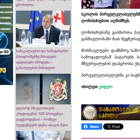
ცნობილია
სკოლის
პირველკლასელებმ
ღონისძიებით აღნიშნეს.
ღონისძიებაზე გაიმართა პა
განმავლობაში მათ მეგზურად
მოსწავლეები დამსწრე საზ
საბაკალავრო და სამაგისტრო
პროგრამებზე მისაღები
საზოგადოებამ პატარებს 
ადგილები იზრდება -
მწვერვალების დაპყრობა უს
განათლების მინისტრი
პირველკლასელებმა
კი საგ
იხილეთ
ვიდეო
უფასოდ სწავლისთვის
კრედიტების 100 პროცენტი
დაგჭირდებათ - რომელ
სტუდენტებს ეხება ახალი წესი