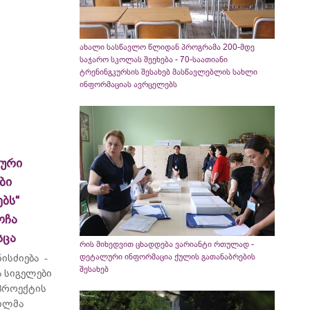
ახალი სასწავლო წლიდან პროგრამა 200-მდე
საჯარო სკოლას შეეხება - 70-საათიანი
ტრენინგკურსის შესახებ მასწავლებლის სახლი
ინფორმაციას ავრცელებს
ლური
ბი
ბს“
ოჩა
სცა
რის მიხედვით ცხადდება ვარიანტი რთულად -
ისძიება -
დეტალური ინფორმაცია ქულის გათანაბრების
შესახებ
 სიგელები
 პროექტის
ვილმა