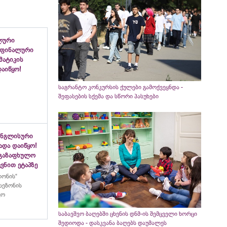
ლური
 ფინალური
ემატიკის
აიწყო!
საგრანტო კონკურსის ქულები გამოქვეყნდა -
შეფასების სქემა და სწორი პასუხები
ინგლისური
ადა დაიწყო!
აგაზაფხულო
ვნით ეტაპზე
ლონის“
სეზონის
ყო
საბავშვო ბაღებში ცხენის დნმ-ის შემცველი ხორცი
შედიოდა - დასკვანა ბაღებს დაუმალეს