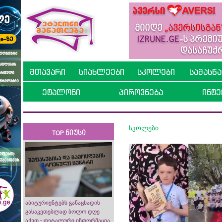
მთავარი
სიახლეები
სკოლები
სამასწ
ეტალონი
პიროვნება
ინტე
სკოლები
TOP ნიუსი
აბიტურიენტებს განაცხადის
გასაკეთებლად ბოლო დღე
აქვთ - დეტალური ინფორმაცია