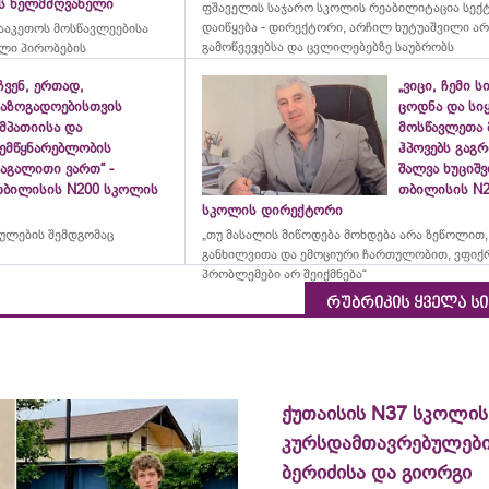
ის ხელმძღვანელი
ფშაველის საჯარო სკოლის რეაბილიტაცია სექ
დაიწყება - დირექტორი, არჩილ ხუტუაშვილი ა
ააკეთოს მოსწავლეებისა
გამოწვევებსა და ცვლილებებზე საუბრობს
ლი პირობების
ჩვენ, ერთად,
„ვიცი, ჩემი ს
საზოგადოებისთვის
ცოდნა და სი
მპათიისა და
მოსწავლეთა 
შემწყნარებლობის
ჰპოვებს გაგრ
აგალითი ვართ“ -
შალვა ხუციშ
თბილისის N200 სკოლის
თბილისის N2
სკოლის დირექტორი
რულების შემდგომაც
„თუ მასალის მიწოდება მოხდება არა ზეწოლით,
განხილვითა და ემოციური ჩართულობით, ვფიქ
პრობლემები არ შეიქმნება“
რუბრიკის ყველა ს
ქუთაისის N37 სკოლის
კურსდამთავრებულები
ბერიძისა და გიორგი