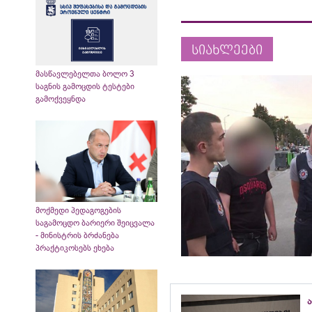
სიახლეები
მასწავლებელთა ბოლო 3
საგნის გამოცდის ტესტები
გამოქვეყნდა
მოქმედი პედაგოგების
საგამოცდო ბარიერი შეიცვალა
- მინისტრის ბრძანება
პრაქტიკოსებს ეხება
ა