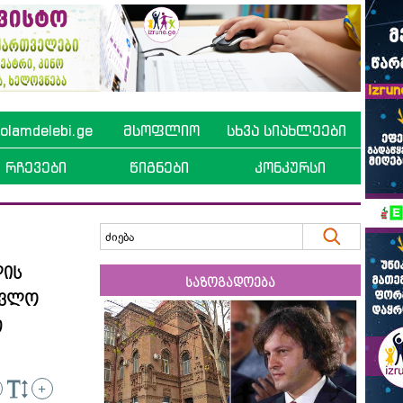
lamdelebi.ge
მსოფლიო
სხვა სიახლეები
რჩევები
წიგნები
კონკურსი
ლის
საზოგადოება
ავლო
თ
+