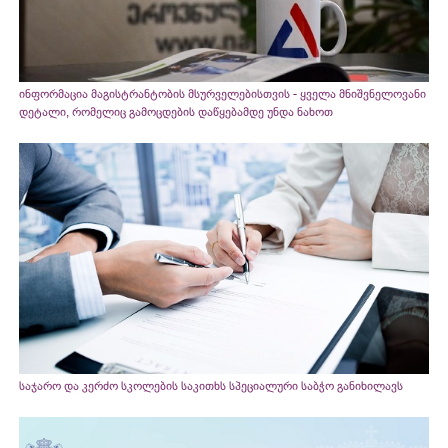
ინფორმაცია მაგისტრანტობის მსურველებისთვის - ყველა მნიშვნელოვანი
დეტალი, რომელიც გამოცდების დაწყებამდე უნდა ნახოთ
საჯარო და კერძო სკოლების საკითხს სპეციალური საბჭო განიხილავს