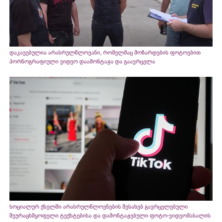
დაკავებულია არასრულწლოვანი, რომელმაც მოზარდების ფოტოებით
პორნოგრაფიული ვიდეო დაამონტაჟა და გაავრცელა
სოციალურ ქსელში არასრულწლოვნების შესახებ გავრცელებული
შეურაცხმყოფელი ტექსტებისა და დამონტაჟებული ფოტო-ვიდეომასალის