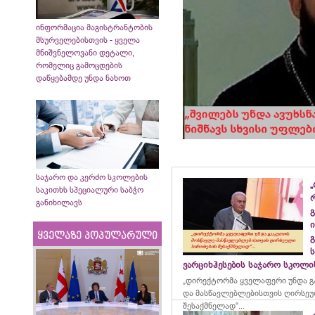
ინფორმაცია მაგისტრანტობის
მსურველებისთვის - ყველა
მნიშვნელოვანი დეტალი,
რომელიც გამოცდების
დაწყებამდე უნდა ნახოთ
საჯარო და კერძო სკოლების
„
საკითხს სპეციალური საბჭო
განიხილავს
გ
ი
ყველაზე პოპულარული
გ
ვარციხჰესების საჯარო სკოლ
„დირექტორმა ყველაფერი უნდა გ
და მასწავლებლებისთვის ღირსეუ
შესაქმნელად“...