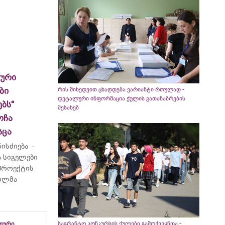
ლური
ბი
რის მიხედვით ცხადდება ვარიანტი რთულად -
დეტალური ინფორმაცია ქულის გათანაბრების
ბს“
შესახებ
ოჩა
სცა
ისძიება -
 სიგელები
 პროექტის
ვილმა
ლური
საგრანტო კონკურსის ქულები გამოქვეყნდა -