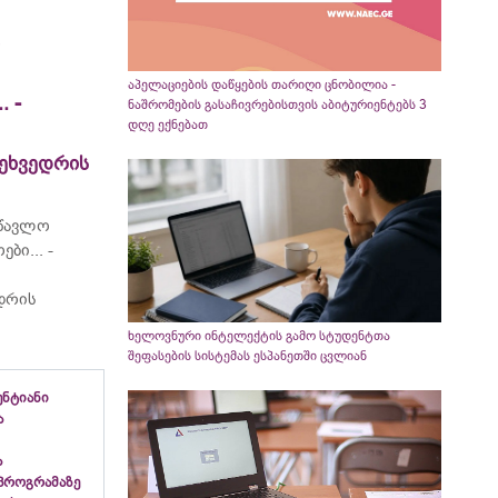
აპელაციების დაწყების თარიღი ცნობილია -
 -
ნაშრომების გასაჩივრებისთვის აბიტურიენტებს 3
დღე ექნებათ
ეხვედრის
წავლო
ბი... -
დრის
ხელოვნური ინტელექტის გამო სტუდენტთა
შეფასების სისტემას ესპანეთში ცვლიან
ნტიანი
ა
ა
პროგრამაზე