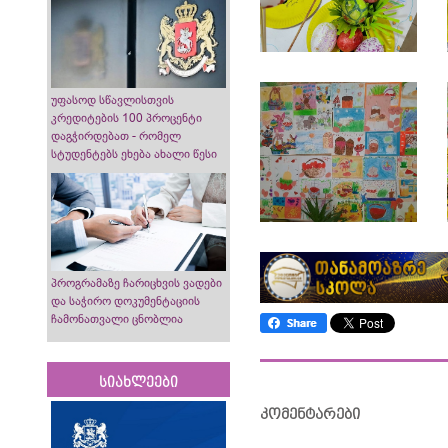
უფასოდ სწავლისთვის
კრედიტების 100 პროცენტი
დაგჭირდებათ - რომელ
სტუდენტებს ეხება ახალი წესი
პროგრამაზე ჩარიცხვის ვადები
და საჭირო დოკუმენტაციის
ჩამონათვალი ცნობლია
სიახლეები
კომენტარები