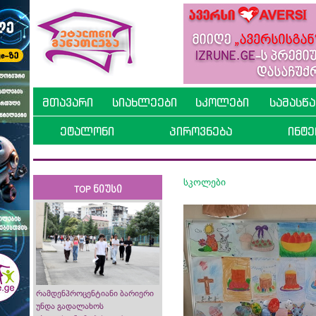
მთავარი
სიახლეები
სკოლები
სამასწ
ეტალონი
პიროვნება
ინტე
სკოლები
TOP ნიუსი
რამდენპროცენტიანი ბარიერი
უნდა გადალახოს