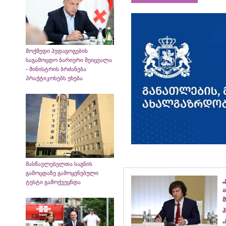
მოქმედი პედაგოგების
საგამოცდო ბარიერი შეიცვალა
- მინისტრის ბრძანება
პრაქტიკოსებს ეხება
მასწავლებელთა საგნის
გამოცდაზე გამოყენებული
„
ტესტი გამოქვეყნდა
კ
„