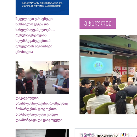
შეცვლილი ეროვნული
ეტალონი
სასწავლო გეგმა და
სახელმძღვანელოები... -
რესურსცენტრების
ხელმძღვანელებთან
შეხვედრის საკითხები
ცნობილია
დაკავებულია
არასრულწლოვანი, რომელმაც
მოზარდების ფოტოებით
პორნოგრაფიული ვიდეო
დაამონტაჟა და გაავრცელა
„