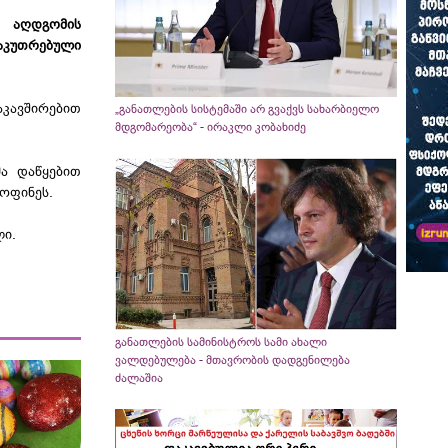
 აღდგომის
აკუთრებული
კავშირებით
„განათლების სისტემაში არ გვაქვს სახარბიელო
მდგომარეობა“ - ირაკლი კობახიძე
მა დაწყებით
მოფინეს.
ლი.
განათლების სამინისტროს სამი ახალი
ვალდებულება - მთავრობის დადგენილება
ძალაშია