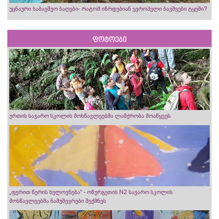
უცნაური საბავშვო ბაღები- რატომ იზრდებიან ევროპელი ბავშვები ტყეში?
ფოტოები
ურთის საჯარო სკოლის მოსწავლეებმა ლაშქრობა მოაწყვეს
„ფერით წერის ხელოვნება“ - ოზურგეთის N2 საჯარო სკოლის
მოსწავლეებმა ნამუშევრები შექმნეს