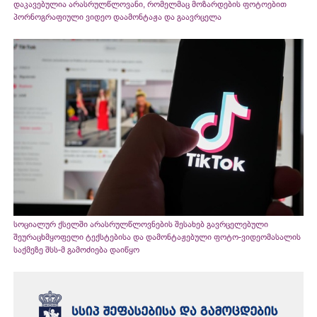
დაკავებულია არასრულწლოვანი, რომელმაც მოზარდების ფოტოებით
პორნოგრაფიული ვიდეო დაამონტაჟა და გაავრცელა
სოციალურ ქსელში არასრულწლოვნების შესახებ გავრცელებული
შეურაცხმყოფელი ტექსტებისა და დამონტაჟებული ფოტო-ვიდეომასალის
საქმეზე შსს-მ გამოძიება დაიწყო