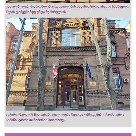
ვალდებულებები, რომლებიც განათლების სამინისტრომ ახალი სასწავლო
წლის დაწყებამდე უნდა შეასრულოს
საჯარო სკოლის წესდებაში ცვლილება შევიდა - ქმედებები, რომლებიც
სამინისტროს თანხმობას მოითხოვს