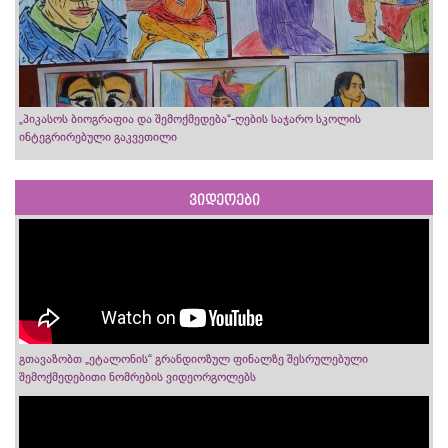
„პიკასოს ბიოგრაფია და შემოქმედება“-ღების საჯარო სკოლის
ინტეგრირებული გაკვეთილი
ვიდეოები
გთავაზობთ „ეტალონის“ გრანდიოზულ ფინალზე შესრულებული
შემოქმედებითი ნომრების ვიდეორგოლებს