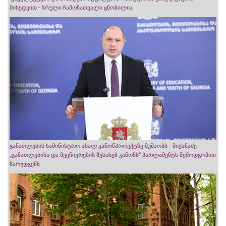
მიხედვით - სრული ჩამონათვალი ცნობილია
განათლების სამინისტრო ახალ კანონპროექტზე მუშაობს - მიქანაძე
„განათლებისა და მეცნიერების შესახებ კანონს“ პარლამენტს შემოდგომით
წარუდგენს