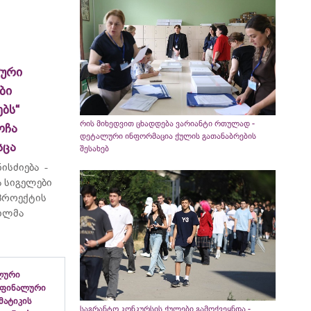
ლური
ბი
ბს“
რის მიხედვით ცხადდება ვარიანტი რთულად -
ოჩა
დეტალური ინფორმაცია ქულის გათანაბრების
სცა
შესახებ
ისძიება -
 სიგელები
 პროექტის
ვილმა
ლური
 ფინალური
ემატიკის
საგრანტო კონკურსის ქულები გამოქვეყნდა -