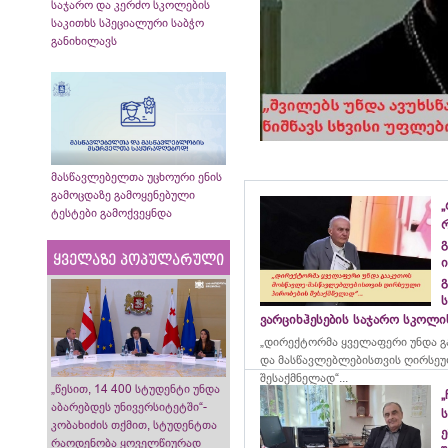
საჯარო და კერძო სკოლების
საკითხს სპეციალური საბჭო
განიხილავს
მასწავლებელთა უცხოური ენის
გამოცდაზე გამოყენებული
„
ტესტები გამოქვეყნდა
გ
ყველაზე პოპულარული
ი
გ
ვარციხჰესების საჯარო სკოლ
„დირექტორმა ყველაფერი უნდა გ
და მასწავლებლებისთვის ღირსეუ
შესაქმნელად“...
„წესით, 14 400 სტუდენტი უნდა
„
აბარებდეს უნივერსიტეტში“-
კობახიძის თქმით, სტუდენტთა
ე
რაოდენობა ყოველწიურად