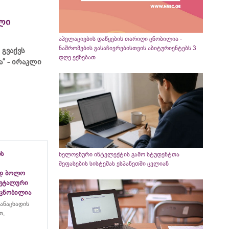
ლი
აპელაციების დაწყების თარიღი ცნობილია -
ნაშრომების გასაჩივრებისთვის აბიტურიენტებს 3
 გვაქვს
დღე ექნებათ
“ - ირაკლი
ბს
ხელოვნური ინტელექტის გამო სტუდენტთა
შეფასების სისტემას ესპანეთში ცვლიან
ად ბოლო
დეტალური
 ცნობილია
განაცხადის
თ,