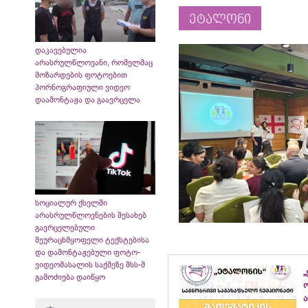
ეტალონი
დაკავებულია
არასრულწლოვანი, რომელმაც
მოზარდების ფოტოებით
პორნოგრაფიული ვიდეო
დაამონტაჟა და გაავრცელა
სოციალურ ქსელში
არასრულწლოვნების შესახებ
გავრცელებული
შეურაცხმყოფელი ტექსტებისა
და დამონტაჟებული ფოტო-
ვიდეომასალის საქმეზე შსს-მ
„
გამოძიება დაიწყო