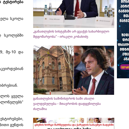
ს ტესტირება
ყველა სკოლა
„განათლების სისტემაში არ გვაქვს სახარბიელო
ად სკოლებში
მდგომარეობა“ - ირაკლი კობახიძე
9, მე-10 და
აკვირდებიან
ჯიბრებიან.
ველოს ყველა
განათლების სამინისტროს სამი ახალი
ალონელებს
“
ვალდებულება - მთავრობის დადგენილება
ძალაშია
ესტირებები,
ბითი გუნდის