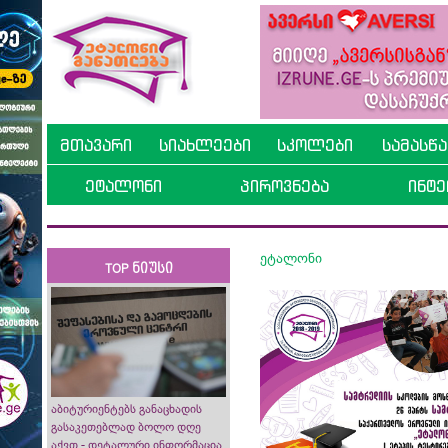
მთავარი
სიახლეები
სკოლები
სამასწ
ეტალონი
პიროვნება
ინტე
ეტალონი
TOP ნიუსი
აბიტურიენტებს განაცხადის
გასაკეთებლად ბოლო დღე
აქვთ - დეტალური ინფორმაცია