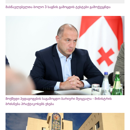
მასწავლებელთა ბოლო 3 საგნის გამოცდის ტესტები გამოქვეყნდა
მოქმედი პედაგოგების საგამოცდო ბარიერი შეიცვალა - მინისტრის
ბრძანება პრაქტიკოსებს ეხება