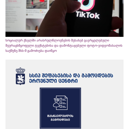
სოციალურ ქსელში არასრულწლოვნების შესახებ გავრცელებული
შეურაცხმყოფელი ტექსტებისა და დამონტაჟებული ფოტო-ვიდეომასალის
საქმეზე შსს-მ გამოძიება დაიწყო