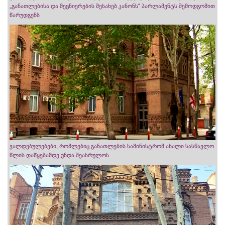
„განათლებისა და მეცნიერების შესახებ კანონს“ პარლამენტს შემოდგომით
წარუდგენს
ვალდებულებები, რომლებიც განათლების სამინისტრომ ახალი სასწავლო
წლის დაწყებამდე უნდა შეასრულოს