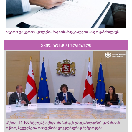
საჯარო და კერძო სკოლების საკითხს სპეციალური საბჭო განიხილავს
ყველაზე პოპულარული
„წესით, 14 400 სტუდენტი უნდა აბარებდეს უნივერსიტეტში“- კობახიძის
თქმით, სტუდენტთა რაოდენობა ყოველწიურად შემცირდება