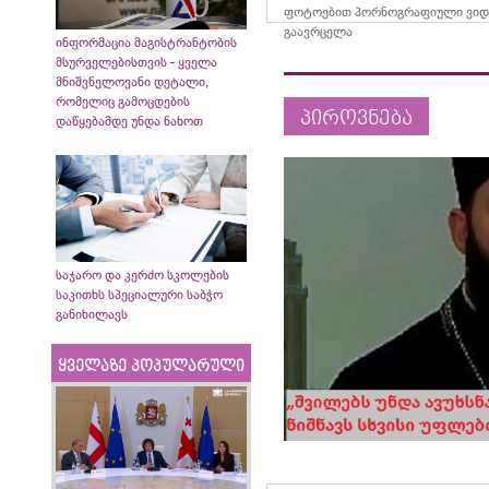
ფოტოებით პორნოგრაფიული ვიდ
გაავრცელა
ინფორმაცია მაგისტრანტობის
მსურველებისთვის - ყველა
მნიშვნელოვანი დეტალი,
რომელიც გამოცდების
პიროვნება
დაწყებამდე უნდა ნახოთ
საჯარო და კერძო სკოლების
საკითხს სპეციალური საბჭო
განიხილავს
ყველაზე პოპულარული