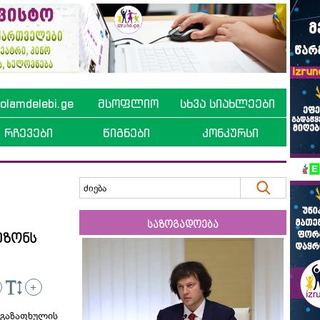
lamdelebi.ge
მსოფლიო
სხვა სიახლეები
რჩევები
წიგნები
კონკურსი
საზოგადოება
ეზონს
+
აზაფხულის