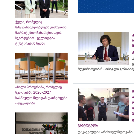
ქულა, რომელიც
სპეცმასწავლებლებს გამოცდის
წარმატებით ჩაბარებისთვის
„
სჭირდებათ - ცვლილება
ტესტირების წესში
კ
„
გ
მდგომარეობა“ - ირაკლი კობახიძ
ახალი პროგრამა, რომელიც
სკოლებში 2026-2027
სასწავლო წლიდან დაინერგება
- დეტალები
გაავრცელა
დაკავებულია არასრულწლოვანი,