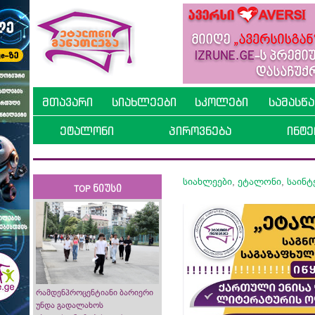
მთავარი
სიახლეები
სკოლები
სამასწ
ეტალონი
პიროვნება
ინტე
სიახლეები
,
ეტალონი
,
საინ
TOP ნიუსი
რამდენპროცენტიანი ბარიერი
უნდა გადალახოს