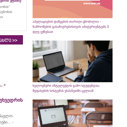
ვნით ეტაპზე
ლონის“
სეზონის
ყო
აპელაციების დაწყების თარიღი ცნობილია -
ნაშრომების გასაჩივრებისთვის აბიტურიენტებს 3
დღე ექნებათ
>>
იახლე
 -
ხელოვნური ინტელექტის გამო სტუდენტთა
შეფასების სისტემას ესპანეთში ცვლიან
ეხვედრის
წავლო
ბი... -