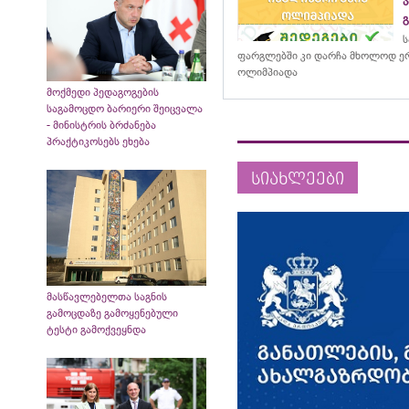
ს
ფარგლებში კი დარჩა მხოლოდ ერ
ოლიმპიადა
მოქმედი პედაგოგების
საგამოცდო ბარიერი შეიცვალა
- მინისტრის ბრძანება
პრაქტიკოსებს ეხება
სიახლეები
მასწავლებელთა საგნის
გამოცდაზე გამოყენებული
ტესტი გამოქვეყნდა