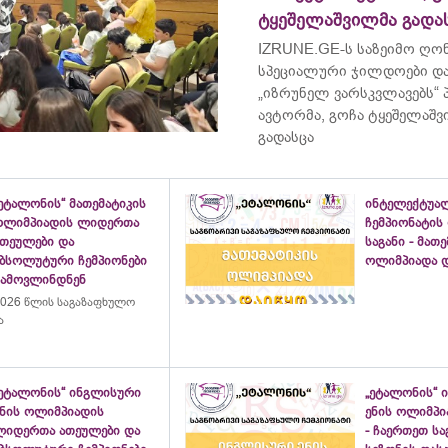
ტყეშელაშვილმა გადა
IZRUNE.GE-ს საზეიმო ღონ
სპეციალური ჯილდოები და
„იზრუნელ ვარსკვლავებს“
ავტორმა, გოჩა ტყეშელაშ
გადასცა
ეტალონის“ მათემატიკის
ინტელექტუა
ოლიმპიადის ლიდერთა
ჩემპიონატის
ათეულები და
საგანი - მათ
აბსოლუტური ჩემპიონები
ოლიმპიადა დ
გამოვლინდნენ
026 წლის საგაზაფხულო
ა
„ეტალონის“ ინგლისური
„ეტალონის“ 
ენის ოლიმპიადის
ენის ოლიმპი
ლიდერთა ათეულები და
- ჩაერთეთ ს