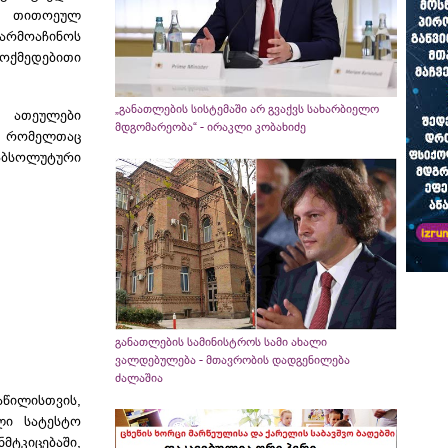
ც თითოეულ
არმოაჩინოს
მოქმედებითი
„განათლების სისტემაში არ გვაქვს სახარბიელო
თა
ათეულები
მდგომარეობა“ - ირაკლი კობახიძე
თ, რომელთაც
აბსოლუტური
განათლების სამინისტროს სამი ახალი
ვალდებულება - მთავრობის დადგენილება
ძალაშია
წილისთვის,
ლი სატესტო
მტკიცებაში,