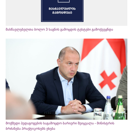
მასწავლებელთა ბოლო 3 საგნის გამოცდის ტესტები გამოქვეყნდა
მოქმედი პედაგოგების საგამოცდო ბარიერი შეიცვალა - მინისტრის
ბრძანება პრაქტიკოსებს ეხება