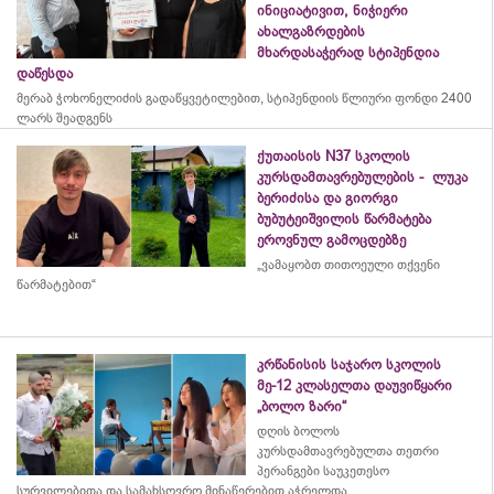
ინიციატივით, ნიჭიერი
ახალგაზრდების
მხარდასაჭერად სტიპენდია
დაწესდა
მერაბ
ჭოხონელიძის
გადაწყვეტილებით, სტიპენდიის წლიური ფონდი 2400
ლარს შეადგენს
ქუთაისის N37 სკოლის
კურსდამთავრებულების - ლუკა
ბერიძისა და გიორგი
ბუბუტეიშვილის წარმატება
ეროვნულ გამოცდებზე
„ვამაყობთ თითოეული თქვენი
წარმატებით“
კრწანისის საჯარო სკოლის
მე-12 კლასელთა დაუვიწყარი
„ბოლო ზარი“
დღის ბოლოს
კურსდამთავრებულთა თეთრი
პერანგები საუკეთესო
სურვილებითა და სამახსოვრო
მინაწერებით
აჭრელდა