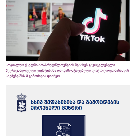
სოციალურ ქსელში არასრულწლოვნების შესახებ გავრცელებული
შეურაცხმყოფელი ტექსტებისა და დამონტაჟებული ფოტო-ვიდეომასალის
საქმეზე შსს-მ გამოძიება დაიწყო