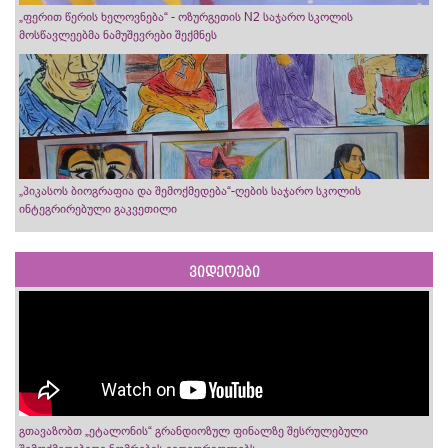
„ფერით წერის ხელოვნება“ - ოზურგეთის N2 საჯარო სკოლის
მოსწავლეებმა ნამუშევრები შექმნეს
„პიკასოს ბიოგრაფია და შემოქმედება“-ღების საჯარო სკოლის
ინტეგრირებული გაკვეთილი
ვიდეოები
გთავაზობთ „ეტალონის“ გრანდიოზულ ფინალზე შესრულებული