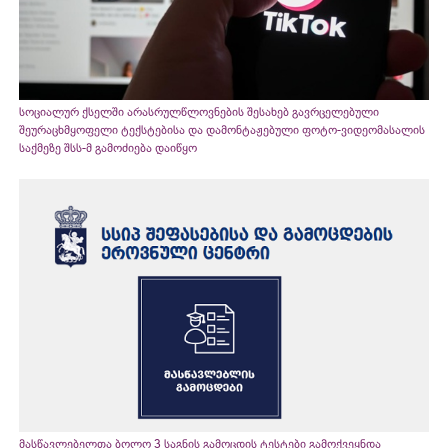
სოციალურ ქსელში არასრულწლოვნების შესახებ გავრცელებული
შეურაცხმყოფელი ტექსტებისა და დამონტაჟებული ფოტო-ვიდეომასალის
საქმეზე შსს-მ გამოძიება დაიწყო
მასწავლებელთა ბოლო 3 საგნის გამოცდის ტესტები გამოქვეყნდა