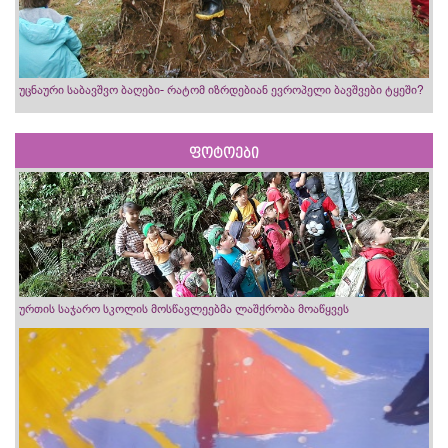
უცნაური საბავშვო ბაღები- რატომ იზრდებიან ევროპელი ბავშვები ტყეში?
ფოტოები
ურთის საჯარო სკოლის მოსწავლეებმა ლაშქრობა მოაწყვეს