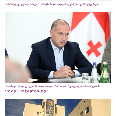
მასწავლებელთა ბოლო 3 საგნის გამოცდის ტესტები გამოქვეყნდა
მოქმედი პედაგოგების საგამოცდო ბარიერი შეიცვალა - მინისტრის
ბრძანება პრაქტიკოსებს ეხება