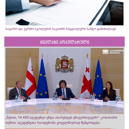
საჯარო და კერძო სკოლების საკითხს სპეციალური საბჭო განიხილავს
ყველაზე პოპულარული
„წესით, 14 400 სტუდენტი უნდა აბარებდეს უნივერსიტეტში“- კობახიძის
თქმით, სტუდენტთა რაოდენობა ყოველწიურად შემცირდება