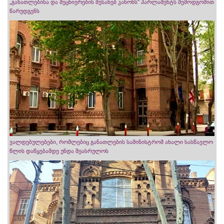
„განათლებისა და მეცნიერების შესახებ კანონს“ პარლამენტს შემოდგომით
წარუდგენს
ვალდებულებები, რომლებიც განათლების სამინისტრომ ახალი სასწავლო
წლის დაწყებამდე უნდა შეასრულოს