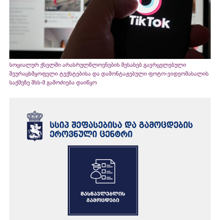
სოციალურ ქსელში არასრულწლოვნების შესახებ გავრცელებული
შეურაცხმყოფელი ტექსტებისა და დამონტაჟებული ფოტო-ვიდეომასალის
საქმეზე შსს-მ გამოძიება დაიწყო