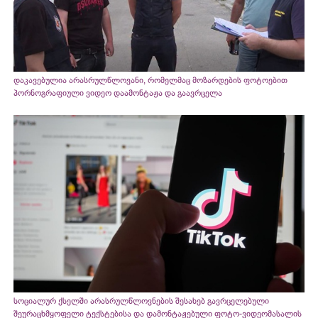
დაკავებულია არასრულწლოვანი, რომელმაც მოზარდების ფოტოებით
პორნოგრაფიული ვიდეო დაამონტაჟა და გაავრცელა
სოციალურ ქსელში არასრულწლოვნების შესახებ გავრცელებული
შეურაცხმყოფელი ტექსტებისა და დამონტაჟებული ფოტო-ვიდეომასალის