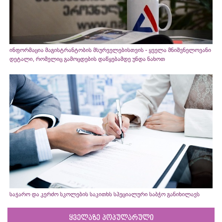
ინფორმაცია მაგისტრანტობის მსურველებისთვის - ყველა მნიშვნელოვანი
დეტალი, რომელიც გამოცდების დაწყებამდე უნდა ნახოთ
საჯარო და კერძო სკოლების საკითხს სპეციალური საბჭო განიხილავს
ყველაზე პოპულარული