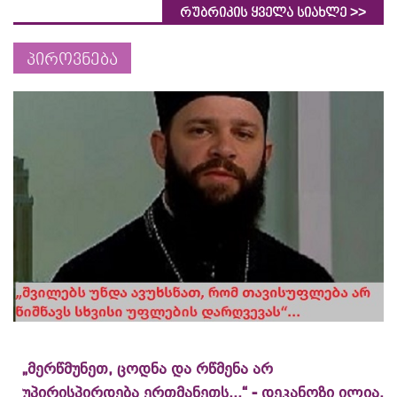
>>
რუბრიკის ყველა სიახლე
პიროვნება
„მერწმუნეთ, ცოდნა და რწმენა არ
უპირისპირდება ერთმანეთს...“ - დეკანოზი ილია,