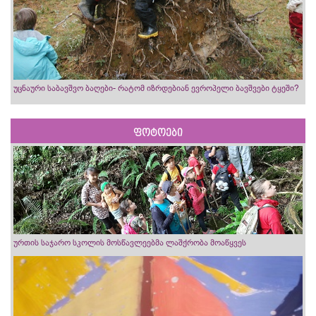
უცნაური საბავშვო ბაღები- რატომ იზრდებიან ევროპელი ბავშვები ტყეში?
ფოტოები
ურთის საჯარო სკოლის მოსწავლეებმა ლაშქრობა მოაწყვეს