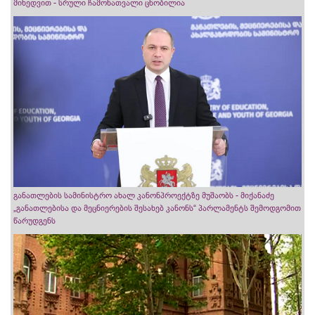
მიხედვით - სრული ჩამონათვალი ცნობილია
განათლების სამინისტრო ახალ კანონპროექტზე მუშაობს - მიქანაძე
„განათლებისა და მეცნიერების შესახებ კანონს“ პარლამენტს შემოდგომით
წარუდგენს