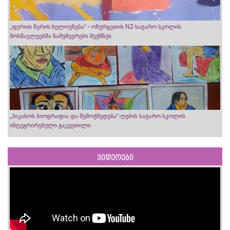
„ფერით წერის ხელოვნება“ - ოზურგეთის N2 საჯარო სკოლის
მოსწავლეებმა ნამუშევრები შექმნეს
„პიკასოს ბიოგრაფია და შემოქმედება“-ღების საჯარო სკოლის
ინტეგრირებული გაკვეთილი
ვიდეოები