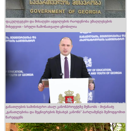
ფაკულტეტები და მისაღები ადგილების რაოდენობა უმაღლესების
მიხედვით - სრული ჩამონათვალი ცნობილია
განათლების სამინისტრო ახალ კანონპროექტზე მუშაობს - მიქანაძე
„განათლებისა და მეცნიერების შესახებ კანონს“ პარლამენტს შემოდგომით
წარუდგენს