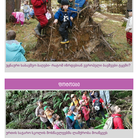
უცნაური საბავშვო ბაღები- რატომ იზრდებიან ევროპელი ბავშვები ტყეში?
ფოტოები
ურთის საჯარო სკოლის მოსწავლეებმა ლაშქრობა მოაწყვეს