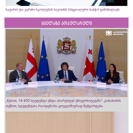
საჯარო და კერძო სკოლების საკითხს სპეციალური საბჭო განიხილავს
ყველაზე პოპულარული
„წესით, 14 400 სტუდენტი უნდა აბარებდეს უნივერსიტეტში“- კობახიძის
თქმით, სტუდენტთა რაოდენობა ყოველწიურად შემცირდება