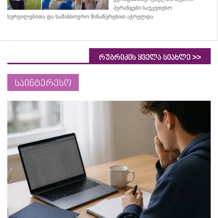
პერანგები საუკეთესო
სურვილებითა და სამახსოვრო
მინაწერებით
აჭრელდა
>>
რუბრიკის ყველა სიახლე
საინტერესო