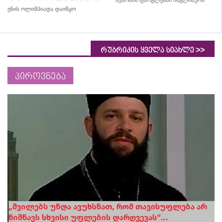
სეზონის ფარგლებში ინგლისური
ენის ოლიმპიადა დაიწყო
>>
რუბრიკის ყველა სიახლე
პიროვნება